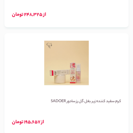
از 248,325 تومان
کرم سفید کننده زیر بغل گل رز سادور SADOER
از 195,657 تومان