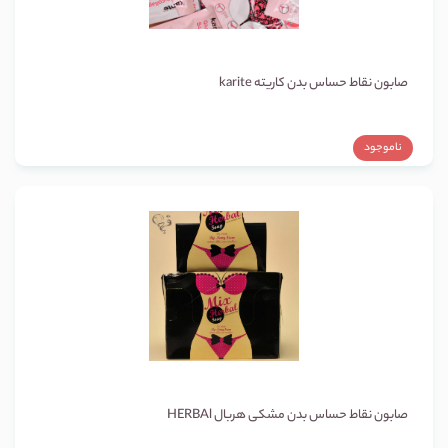
صابون نقاط حساس بدن کاریته karite
ناموجود
صابون نقاط حساس بدن مشکی هربال HERBAl