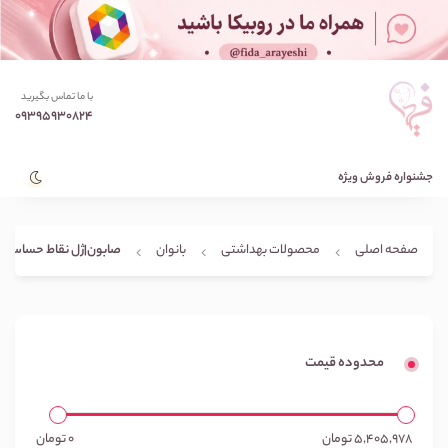
با ما تماس بگیرید
09395930824
جشنواره فروش ویژه
صابون|ژل نقاط حساس
صفحه اصلی
محصولات بهداشتی
بانوان
محدوده قیمت
5,405,978
تومان
0
تومان