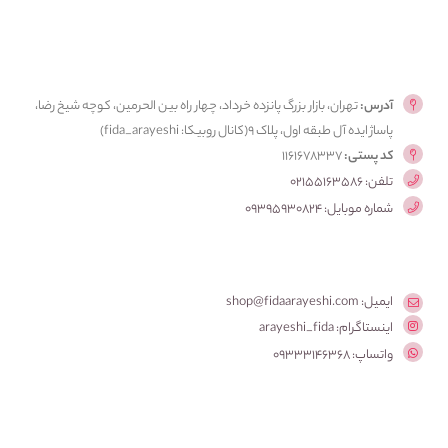
آدرس:
تهران، بازار بزرگ پانزده خرداد، چهار راه بین الحرمین، کوچه شیخ رضا،
پاساژ ایده آل طبقه اول، پلاک ۹(کانال روبیکا: fida_arayeshi)
کد پستی:
1161678337
تلفن: 02155163586
شماره موبایل: 09395930824
ایمیل: shop@fidaarayeshi.com
اینستاگرام: arayeshi_fida
واتساپ: 09333146368