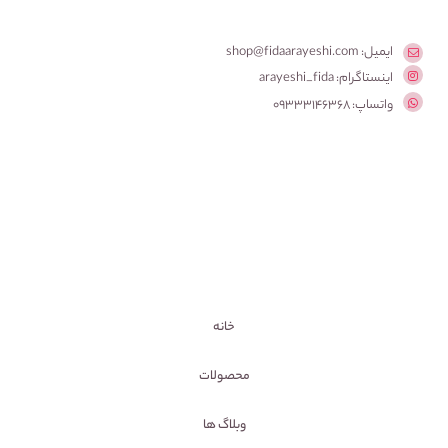
ایمیل: shop@fidaarayeshi.com
اینستاگرام: arayeshi_fida
واتساپ: 09333146368
خانه
محصولات
وبلاگ ها