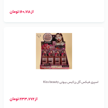
از 160,718 تومان
اسپری فیکس گل رز کیس بیوتی Kiss beauty
از 233,772 تومان