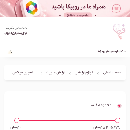
با ما تماس بگیرید
09395930824
جشنواره فروش ویژه
اسپری فیکس
صفحه اصلی
لوازم آرایشی
آرایش صورت
محدوده قیمت
5,405,978
تومان
0
تومان