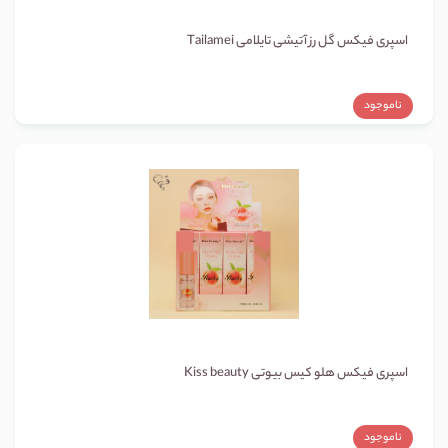
اسپری فیکس گل رز آتیشی تایلامی Tailamei
ناموجود
اسپری فیکس هلو کیس بیوتی Kiss beauty
ناموجود