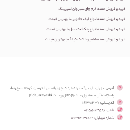
خرید و فروش عمده کرم چای سبز وان اسپرینگ
خرید و فروش عمده انواع لیف جادویی با بهترین قیمت
خرید و فروش عمده انواع پنکک دایسل با بهترین قیمت
خرید و فروش عمده شامپو خشک کینگ با بهترین قیمت
آدرس:
تهران، بازار بزرگ پانزده خرداد، چهار راه بین الحرمین، کوچه شیخ رضا،
پاساژ ایده آل طبقه اول، پلاک ۹(کانال روبیکا: fida_arayeshi)
کد پستی:
1161678337
تلفن: 02155163586
شماره موبایل: 09395930824