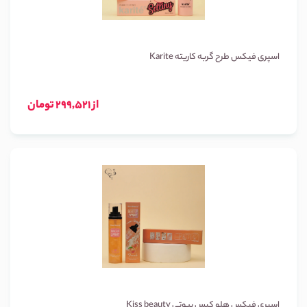
اسپری فیکس طرح گربه کاریته Karite
از 299,521 تومان
اسپری فیکس هلو کیس بیوتی Kiss beauty