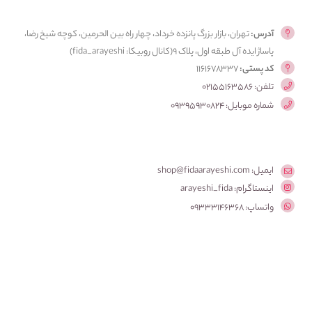
آدرس:
تهران، بازار بزرگ پانزده خرداد، چهار راه بین الحرمین، کوچه شیخ رضا،
پاساژ ایده آل طبقه اول، پلاک ۹(کانال روبیکا: fida_arayeshi)
کد پستی:
1161678337
تلفن: 02155163586
شماره موبایل: 09395930824
ایمیل: shop@fidaarayeshi.com
اینستاگرام: arayeshi_fida
واتساپ: 09333146368