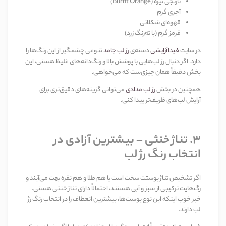
نارنجی تیره (Burnt Orange)
آجری گرم
قهوه‌ای شکلاتی
قرمز گرم (با ته‌رنگ زرد)
در سایت
فیداآرایشی
دسته‌ی
رژ لب جامد
تنوعی چشمگیر از این رنگ‌ها را
دارد. اگر دنبال رژ لب‌هایی با پوشش بالا و رنگ‌دانه‌های غلیظ هستی، این
بخش دقیقاً همان چیزی‌ست که می‌خواهی.
همچنین در بخش
رژ لب مدادی
می‌توانی گزینه‌های دقیق‌تری برای
آرایش لب‌های ظریف‌تر پیدا کنی.
3. تناژ خنثی – بیشترین آزادی در
انتخاب رنگ رژ لب
اگر تشخیص تناژ پوستت سخت است یا هم طلا و هم نقره بهت می‌آیند و
رگ‌هایت ترکیبی از سبز و آبی هستند، احتمالاً دارای تناژ خنثی هستی.
خبر خوب اینکه این نوع پوست‌ها، بیشترین انعطاف را در انتخاب رنگ رژ
لب دارند.