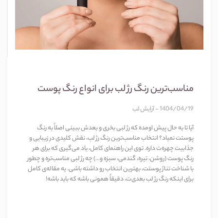
مناسب‌ترین رنگ رژ لب برای انواع رنگ پوست
1404/04/19 - آرایش لب
آیا تا به حال پیش اومده که رژ لبی بخری و بعدش ببینی اصلاً به رنگ
پوستت نمیاد؟ انتخاب مناسب‌ترین رنگ رژ لب، نقش کلیدی در زیبایی و
جذابیت چهره‌ت داره. توی این راهنمای کامل، یاد می‌گیری که برای هر
رنگ پوست (روشن، تیره، گندمی، سبزه و...) چه رژ لبی مناسب‌تره و چطور
با شناخت تناژ پوستت، بهترین انتخاب رو داشته باشی. یه مقاله‌ی کامل
برای اینکه رنگ رژ لب بعدی‌ت، دقیقاً همونی باشه که باید باشه!