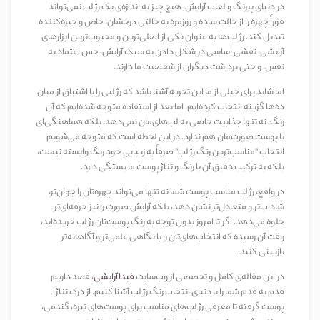
در دنیای پررنگ و لعاب آرایش، هیچ چیز به اندازه‌ی یک رژ لب نمی‌تواند
فوراً چهره را از حالت ساده و روزمره به حالتی درخشان، خاص و خیره‌کننده
تبدیل کند. رژ لب‌ها به عنوان یکی از اصلی‌ترین و محبوب‌ترین ابزارهای
آرایشی، نقشی اساسی در شکل دادن به سبک آرایش، حس اعتماد به
نفس، و حتی برداشت دیگران از شخصیت ما دارند.
اما شاید برای خیلی از ما این تجربه آشنا باشد که رژ لبی را با اشتیاق از میان
ده‌ها گزینه انتخاب کرده‌ایم، اما بعد از استفاده متوجه شده‌ایم که آن
رنگ، نه تنها جذابیت خاصی به لب‌های‌مان نمی‌دهد، بلکه هماهنگی‌ای
با پوست صورت‌مان هم ندارد. در این لحظه است که متوجه می‌شویم
انتخاب "مناسب‌ترین رنگ رژ لب" صرفاً به زیبایی خود رنگ وابسته نیست،
بلکه به ترکیب دقیق آن با رنگ و تناژ پوست ما بستگی دارد.
در واقع، رژ لب مناسب پوست شما نه تنها می‌تواند چهره‌تان را جوان‌تر،
شاداب‌تر و متعادل‌تر نشان دهد، بلکه آرایش صورت را نیز حرفه‌ای‌تر
جلوه می‌دهد. اگر تا امروز بدون توجه به رنگ پوست‌تان رژ لب خریده‌اید،
وقت آن رسیده که انتخاب‌های‌تان را با نگاهی علمی‌تر و آگاهانه‌تر
بازبینی کنید.
در این مقاله‌ی کامل و تخصصی از وب‌سایت
فیداآرایشی
، قصد داریم
قدم به قدم شما را با دنیای انتخاب رنگ رژ لب آشنا کنیم. از درک تناژ
پوست گرفته تا معرفی رژ لب‌های مناسب برای پوست‌های تیره، گندمی،