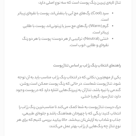
تناژ، لایه‌ی زیرین رنگ پوست است که سه نوع اصلی دارد:
سرد (Cool): رگ‌های مچ آبی یا بنفش‌اند، پوست با نقره‌ای زیباتر
است.
گرم (Warm): رگ‌های مچ سبز یا زیتونی‌اند، پوست با طلایی
زیباتر است.
خنثی (Neutral): ترکیبی از هر دوست؛ پوست با هر دو رنگ
نقره‌ای و طلایی خوب است.
راهنمای انتخاب رنگ رژ لب بر اساس تناژ پوست
یکی از مهم‌ترین نکاتی که در انتخاب رنگ رژ لب مناسب باید به آن توجه
شود، تناژ پوست شماست. در حالی که رنگ پوست ممکن است روشن،
گندمی یا تیره باشد، تناژ آن به زیررنگ‌هایی اشاره دارد که در پوست وجود
دارد: تناژ سرد، گرم یا خنثی.
درک درست تناژ پوست به شما کمک می‌کند تا مناسب‌ترین رنگ رژ لب را
انتخاب کنید؛ رنگی که با چهره‌تان هماهنگ باشد و جلوه‌ای طبیعی،
جذاب و شاداب به آرایش‌تان ببخشد. حالا بیایید بررسی کنیم که برای هر
نوع تناژ، چه رنگ‌هایی از رژ لب بهتر عمل می‌کنند: