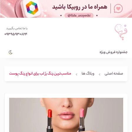
با ما تماس بگیرید
09395930824
جشنواره فروش ویژه
صفحه اصلی
وبلاگ ها
مناسب‌ترین رنگ رژ لب برای انواع رنگ پوست