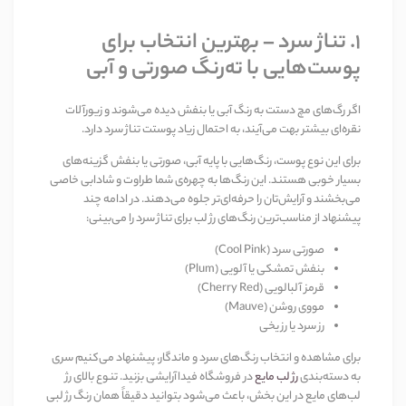
1. تناژ سرد – بهترین انتخاب برای
پوست‌هایی با ته‌رنگ صورتی و آبی
اگر رگ‌های مچ دستت به رنگ آبی یا بنفش دیده می‌شوند و زیورآلات
نقره‌ای بیشتر بهت می‌آیند، به احتمال زیاد پوستت تناژ سرد دارد.
برای این نوع پوست، رنگ‌هایی با پایه آبی، صورتی یا بنفش گزینه‌های
بسیار خوبی هستند. این رنگ‌ها به چهره‌ی شما طراوت و شادابی خاصی
می‌بخشند و آرایش‌تان را حرفه‌ای‌تر جلوه می‌دهند. در ادامه چند
پیشنهاد از مناسب‌ترین رنگ‌های رژ لب برای تناژ سرد را می‌بینی:
صورتی سرد (Cool Pink)
بنفش تمشکی یا آلویی (Plum)
قرمز آلبالویی (Cherry Red)
مووی روشن (Mauve)
رز سرد یا رز یخی
برای مشاهده و انتخاب رنگ‌های سرد و ماندگار، پیشنهاد می‌کنیم سری
به دسته‌بندی
رژ لب مایع
در فروشگاه فیداآرایشی بزنید. تنوع بالای رژ
لب‌های مایع در این بخش، باعث می‌شود بتوانید دقیقاً همان رنگ رژ لبی