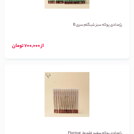
رژمدادی پوکه سبز شیگلم سری B
از 700,000 تومان
رژمدادی پوکه سفید فلورمار Flormar