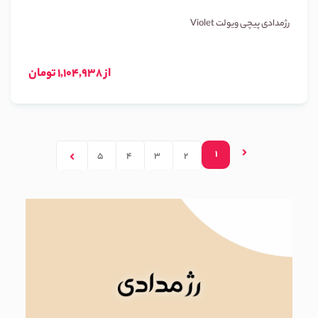
رژمدادی پیچی ویولت Violet
از 1,104,938 تومان
1
5
4
3
2