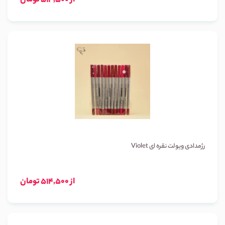
از 514,500 تومان
رژمدادی ویولت نقره ای Violet
از 514,500 تومان