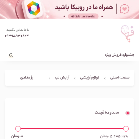
با ما تماس بگیرید
09395930824
جشنواره فروش ویژه
رژ مدادی
صفحه اصلی
لوازم آرایشی
آرایش لب
محدوده قیمت
5,405,978
تومان
0
تومان