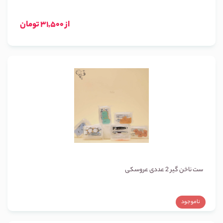
از 31,500 تومان
ست ناخن گیر 2 عددی عروسکی
ناموجود