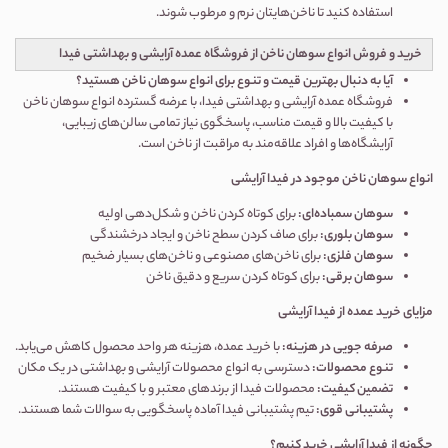
استفاده کنید تا ناخن‌هایتان نرم و مرطوب شوند.
خرید و فروش انواع سوهان ناخن از فروشگاه عمده آرایشی و بهداشتی فیدا
آیا به دنبال بهترین قیمت و تنوع برای انواع سوهان ناخن هستید؟
فروشگاه عمده آرایشی و بهداشتی فیدا، با عرضه گسترده انواع سوهان ناخن
با کیفیت بالا و قیمت مناسب، پاسخگوی نیاز تمامی سالن‌های زیبایی،
آرایشگاه‌ها و افراد علاقه‌مند به مراقبت از ناخن است
.
انواع سوهان ناخن موجود در فیدا آرایشی
سوهان سمباده‌ای
:
برای کوتاه کردن ناخن و شکل‌دهی اولیه
سوهان بلوری
:
برای صاف کردن سطح ناخن و ایجاد درخشندگی
سوهان فلزی
:
برای ناخن‌های مصنوعی و ناخن‌های بسیار ضخیم
سوهان برقی
:
برای کوتاه کردن سریع و دقیق ناخن
مزایای خرید عمده از فیدا آرایشی
صرفه جویی در هزینه
:
با خرید عمده، هزینه هر واحد محصول کاهش می‌یابد
.
تنوع محصولات
:
دسترسی به انواع محصولات آرایشی و بهداشتی در یک مکان
تضمین کیفیت
:
محصولات فیدا از برندهای معتبر و با کیفیت هستند
.
پشتیبانی قوی
:
تیم پشتیبانی فیدا آماده پاسخگویی به سوالات شما هستند
.
چگونه از فیدا آرایشی خرید کنیم؟