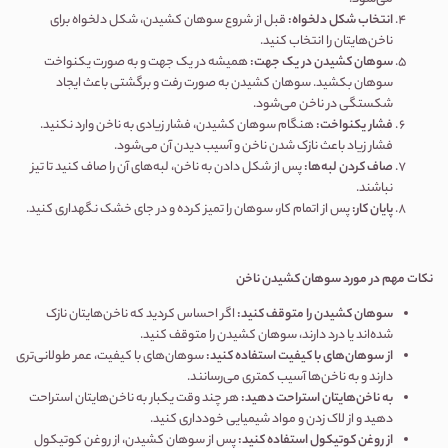
انتخاب شکل دلخواه
:
قبل از شروع سوهان کشیدن، شکل دلخواه برای
ناخن‌هایتان را انتخاب کنید.
سوهان کشیدن در یک جهت
:
همیشه در یک جهت و به صورت یکنواخت
سوهان بکشید. سوهان کشیدن به صورت رفت و برگشتی باعث ایجاد
شکستگی در ناخن می‌شود.
فشار یکنواخت
:
هنگام سوهان کشیدن، فشار زیادی به ناخن وارد نکنید.
فشار زیاد باعث نازک شدن ناخن و آسیب دیدن آن می‌شود.
صاف کردن لبه‌ها
:
پس از شکل دادن به ناخن، لبه‌های آن را صاف کنید تا تیز
نباشند.
پایان کار
:
پس از اتمام کار، سوهان را تمیز کرده و در جای خشک نگهداری کنید.
نکات مهم در مورد سوهان کشیدن ناخن
سوهان کشیدن را متوقف کنید
:
اگر احساس کردید که ناخن‌هایتان نازک
شده‌اند یا درد دارند، سوهان کشیدن را متوقف کنید.
از سوهان‌های با کیفیت استفاده کنید
:
سوهان‌های با کیفیت، عمر طولانی‌تری
دارند و به ناخن‌ها آسیب کمتری می‌رسانند.
به ناخن‌هایتان استراحت دهید
:
هر چند وقت یکبار به ناخن‌هایتان استراحت
دهید و از لاک زدن و مواد شیمیایی خودداری کنید.
از روغن کوتیکول استفاده کنید
:
پس از سوهان کشیدن، از روغن کوتیکول