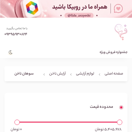
با ما تماس بگیرید
09395930824
جشنواره فروش ویژه
سوهان ناخن
صفحه اصلی
لوازم آرایشی
آرایش ناخن
محدوده قیمت
5,405,978
تومان
0
تومان