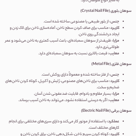
به سایر انواع سوهان دارد.
سوهان بلوری (
Crystal Nail File
)
جنس:
از بلور طبیعی یا مصنوعی ساخته شده است.
کاربرد:
مناسب برای صاف کردن سطح ناخن، آماده‌سازی ناخن برای لاک زدن و
ایجاد درخشندگی روی ناخن.
مزایا:
ظریف‌تر از سوهان سمباده‌ای، باعث آسیب کمتری به ناخن می‌شود و عمر
طولانی‌تری دارد.
معایب:
قیمت بالاتری نسبت به سوهان سمباده‌ای دارد.
سوهان فلزی (
Metal File
)
جنس:
از فلز ساخته شده و معمولاً دارای روکش است.
کاربرد:
مناسب برای ناخن‌های مصنوعی، ژلیش و آکریل، کوتاه کردن ناخن‌های
ضخیم و سخت.
مزایا:
بسیار مقاوم و بادوام، قابلیت ضدعفونی شدن آسان.
معایب:
اگر به درستی استفاده نشود، می‌تواند به ناخن آسیب برساند.
سوهان برقی (
Electric Nail File
)
عملکرد:
با استفاده از موتور کار می‌کند و دارای سری‌های مختلفی برای انجام
کارهای مختلف است.
کاربرد:
کوتاه کردن سریع ناخن، شکل‌دهی ناخن، براق کردن ناخن و