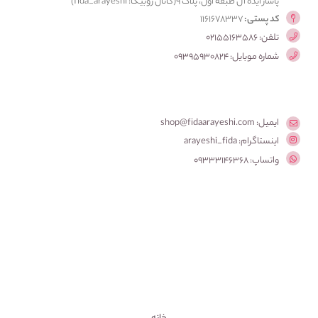
پاساژ ایده آل طبقه اول، پلاک ۹(کانال روبیکا: fida_arayeshi)
کد پستی:
1161678337
تلفن: 02155163586
شماره موبایل: 09395930824
ایمیل: shop@fidaarayeshi.com
اینستاگرام: arayeshi_fida
واتساپ: 09333146368