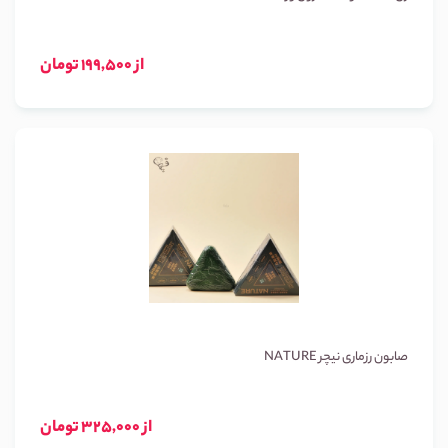
از 199,500 تومان
صابون رزماری نیچر NATURE
از 325,000 تومان