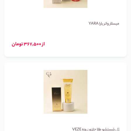
میسلار واتر یارا YARA
از 367,500 تومان
ژل شستشو طلا حلزون وزه VEZE