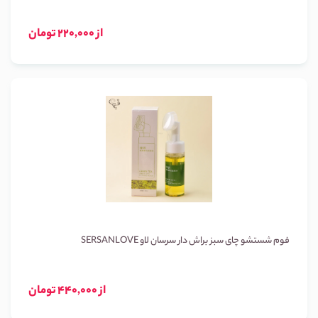
از 220,000 تومان
فوم شستشو چای سبز براش دار سرسان لاو SERSANLOVE
از 440,000 تومان