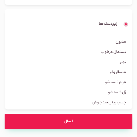
زیردسته‌ها
صابون
دستمال مرطوب
تونر
میسلار واتر
فوم شستشو
ژل شستشو
چسب بینی ضد جوش
اعمال