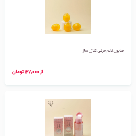
صابون تخم مرغی کلاژن ساز
از 167,000 تومان