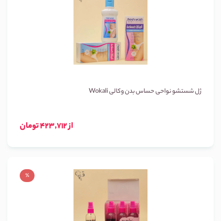
ژل شستشو نواحی حساس بدن وکالی Wokali
از 423,712 تومان
٪