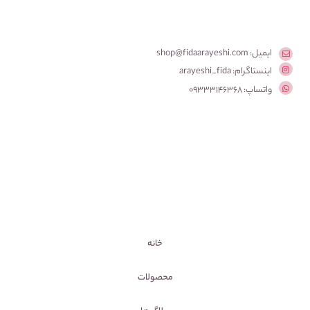
ایمیل: shop@fidaarayeshi.com
اینستاگرام: arayeshi_fida
واتساپ: 09333146368
خانه
محصولات