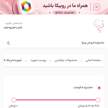
با ما تماس بگیرید
09395930824
جشنواره فروش ویژه
شوینده و پاک کنند
صفحه اصلی
محصولات مراقبتی
پوست صورت
محدوده قیمت
5,405,978
تومان
0
تومان