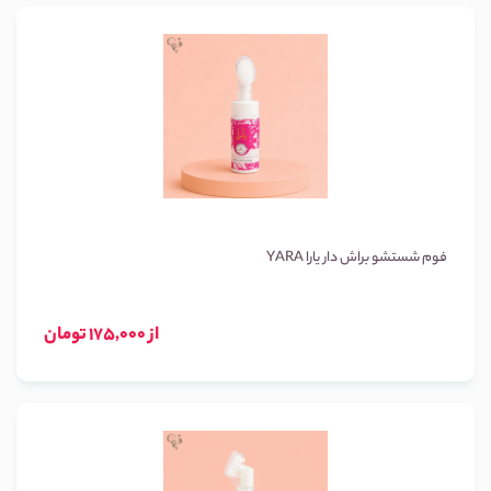
فوم شستشو براش دار یارا YARA
از 175,000 تومان