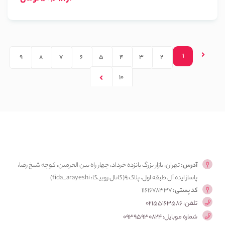
1
9
8
7
6
5
4
3
2
10
آدرس:
تهران، بازار بزرگ پانزده خرداد، چهار راه بین الحرمین، کوچه شیخ رضا،
پاساژ ایده آل طبقه اول، پلاک ۹(کانال روبیکا: fida_arayeshi)
کد پستی:
1161678337
تلفن: 02155163586
شماره موبایل: 09395930824