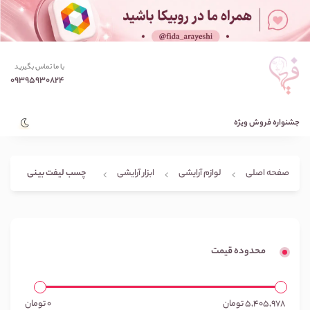
با ما تماس بگیرید
09395930824
جشنواره فروش ویژه
چسب لیفت بینی
صفحه اصلی
لوازم آرایشی
ابزار آرایشی
محدوده قیمت
5,405,978
تومان
0
تومان