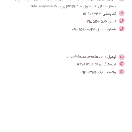
پاساژ ایده آل طبقه اول، پلاک ۹(کانال روبیکا: fida_arayeshi)
کد پستی:
1161678337
تلفن: 02155163586
شماره موبایل: 09395930824
ایمیل: shop@fidaarayeshi.com
اینستاگرام: arayeshi_fida
واتساپ: 09333146368