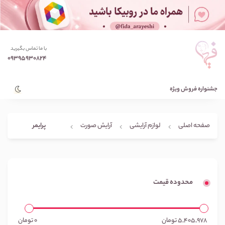
با ما تماس بگیرید
09395930824
جشنواره فروش ویژه
پرایمر
صفحه اصلی
لوازم آرایشی
آرایش صورت
محدوده قیمت
5,405,978
تومان
0
تومان