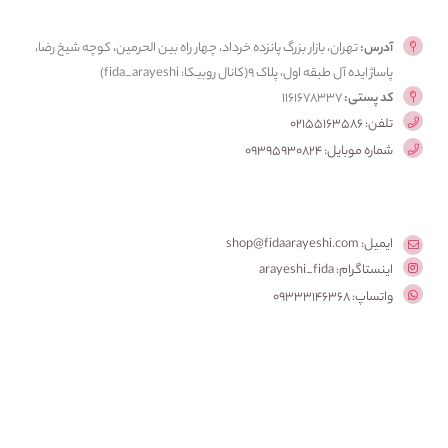
آدرس:
تهران، بازار بزرگ پانزده خرداد، چهار راه بین الحرمین، کوچه شیخ رضا،
پاساژ ایده آل طبقه اول، پلاک ۹(کانال روبیکا: fida_arayeshi)
کد پستی:
1161678337
تلفن: 02155163586
شماره موبایل: 09395930824
ایمیل: shop@fidaarayeshi.com
اینستاگرام: arayeshi_fida
واتساپ: 09333146368