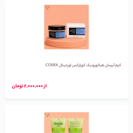
کرم آبرسان هیالورونیک کوزارکس اورجینال COSRX
از 2,000,000 تومان