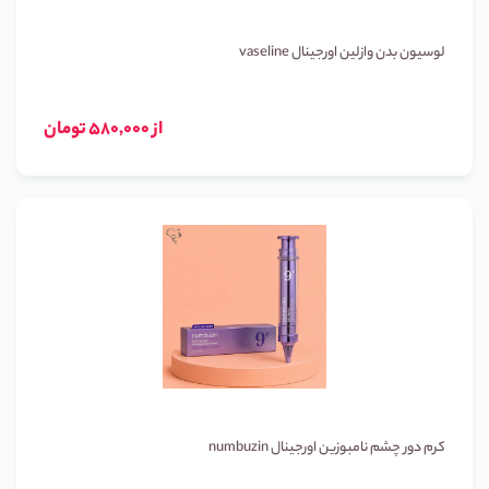
لوسیون بدن وازلین اورجینال vaseline
از 580,000 تومان
کرم دور چشم نامبوزین اورجینال numbuzin