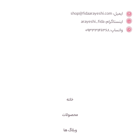
ایمیل: shop@fidaarayeshi.com
اینستاگرام: arayeshi_fida
واتساپ: 09333146368
خانه
محصولات
وبلاگ ها