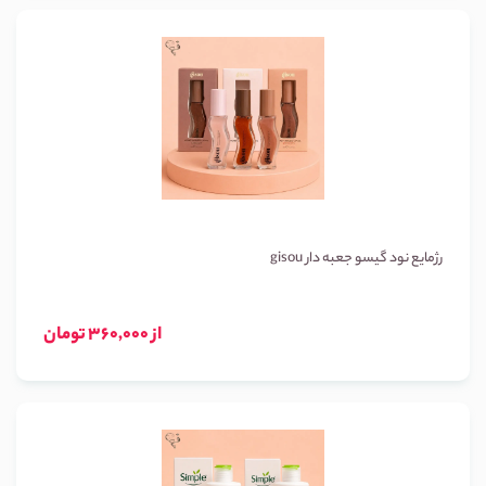
رژمایع نود گیسو جعبه دار gisou
از 360,000 تومان