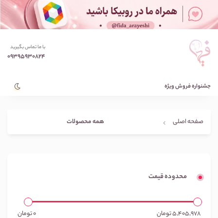
با ما تماس بگیرید
09395930824
جشنواره فروش ویژه
همه محصولات
صفحه اصلی
محدوده قیمت
5,405,978
تومان
0
تومان