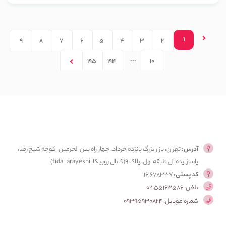
1
9
8
7
6
5
4
3
2
...
195
194
10
آدرس:
تهران، بازار بزرگ پانزده خرداد، چهار راه بین الحرمین، کوچه شیخ رضا،
پاساژ ایده آل طبقه اول، پلاک ۹(کانال روبیکا: fida_arayeshi)
کد پستی:
1161678337
تلفن: 02155163586
شماره موبایل: 09395930824