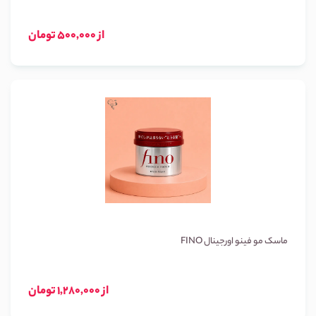
از 500,000 تومان
ماسک مو فینو اورجینال FINO
از 1,280,000 تومان