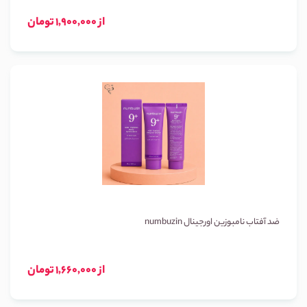
از 1,900,000 تومان
ضد آفتاب نامبوزین اورجینال numbuzin
از 1,660,000 تومان