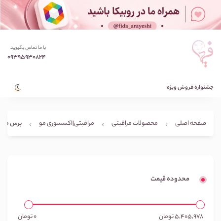
با ما تماس بگیرید
09395930824
جشنواره فروش ویژه
برس مو
صفحه اصلی
محصولات مراقبتی
مراقبتی|اکسسوری مو
محدوده قیمت
5,405,978
تومان
0
تومان