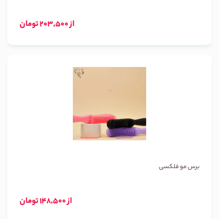
از 203,500 تومان
برس مو فلکسی
از 148,500 تومان