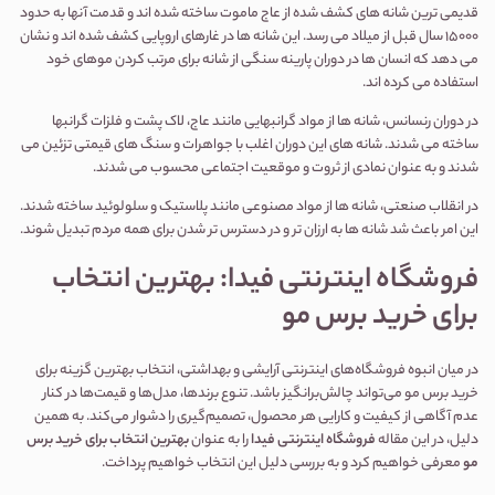
قدیمی ترین شانه های کشف شده از عاج ماموت ساخته شده اند و قدمت آنها به حدود
15000 سال قبل از میلاد می رسد. این شانه ها در غارهای اروپایی کشف شده اند و نشان
می دهد که انسان ها در دوران پارینه سنگی از شانه برای مرتب کردن موهای خود
استفاده می کرده اند.
در دوران رنسانس، شانه ها از مواد گرانبهایی مانند عاج، لاک پشت و فلزات گرانبها
ساخته می شدند. شانه های این دوران اغلب با جواهرات و سنگ های قیمتی تزئین می
شدند و به عنوان نمادی از ثروت و موقعیت اجتماعی محسوب می شدند
.
در انقلاب صنعتی، شانه ها از مواد مصنوعی مانند پلاستیک و سلولوئید ساخته شدند.
این امر باعث شد شانه ها به ارزان تر و در دسترس تر شدن برای همه مردم تبدیل شوند.
فروشگاه اینترنتی فیدا: بهترین انتخاب
برای خرید برس مو
در میان انبوه فروشگاه‌های اینترنتی آرایشی و بهداشتی، انتخاب بهترین گزینه برای
خرید برس مو می‌تواند چالش‌برانگیز باشد. تنوع برندها، مدل‌ها و قیمت‌ها در کنار
عدم آگاهی از کیفیت و کارایی هر محصول، تصمیم‌گیری را دشوار می‌کند. به همین
دلیل، در این مقاله
فروشگاه اینترنتی فیدا
را به عنوان
بهترین انتخاب برای خرید برس
مو
معرفی خواهیم کرد و به بررسی دلیل این انتخاب خواهیم پرداخت.