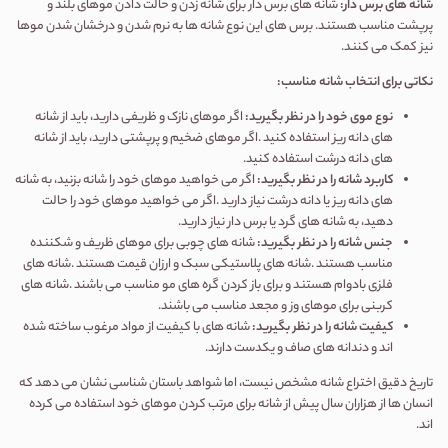
شانه های برس دار
:
شانه های برس دار برای شانه زدن و حالت دادن موهای بلند و
پرپشت مناسب هستند. برس های این نوع شانه ها به نرم شدن و درخشان شدن موها
نیز کمک می کنند.
نکاتی برای انتخاب شانه مناسب
:
نوع موی خود را در نظر بگیرید
:
اگر موهای نازک و ظریفی دارید، باید از شانه
های دانه ریز استفاده کنید
.
اگر موهای ضخیم و پرپشتی دارید، باید از شانه
های دانه درشت استفاده کنید
.
کاربرد شانه را در نظر بگیرید
:
اگر می خواهید موهای خود را شانه بزنید، به شانه
های دانه ریز یا دانه درشت نیاز دارید
.
اگر می خواهید موهای خود را حالت
دهید، به شانه های گرد یا برس دار نیاز دارید
.
جنس شانه را در نظر بگیرید
:
شانه های چوبی برای موهای ظریف و شکننده
مناسب هستند
.
شانه های پلاستیکی سبک و ارزان قیمت هستند
.
شانه های
فلزی بادوام هستند و برای باز کردن گره های مو مناسب می باشند
.
شانه های
کربنی برای موهای وز و مجعد مناسب می باشند
.
کیفیت شانه را در نظر بگیرید
:
شانه های با کیفیت از مواد مرغوب ساخته شده
اند و دندانه های صاف و یکدست دارند
.
تاریخ دقیق اختراع شانه مشخص نیست، اما شواهد باستان شناسی نشان می دهد که
انسان ها از هزاران سال پیش از شانه برای مرتب کردن موهای خود استفاده می کرده
اند
.