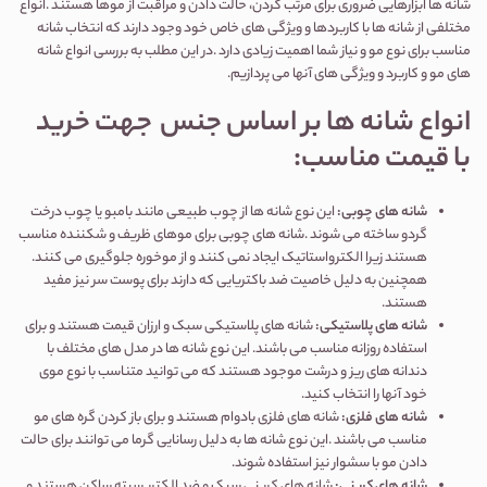
شانه ها ابزارهایی ضروری برای مرتب کردن، حالت دادن و مراقبت از موها هستند
.
انواع
مختلفی از شانه ها با کاربردها و ویژگی های خاص خود وجود دارند که انتخاب شانه
مناسب برای نوع مو و نیاز شما اهمیت زیادی دارد
.
در این مطلب به بررسی انواع شانه
های مو و کاربرد و ویژگی های آنها می پردازیم
.
انواع شانه ها بر اساس جنس جهت خرید
با قیمت مناسب
:
شانه های چوبی
:
این نوع شانه ها از چوب طبیعی مانند بامبو یا چوب درخت
گردو ساخته می شوند
.
شانه های چوبی برای موهای ظریف و شکننده مناسب
هستند زیرا الکترواستاتیک ایجاد نمی کنند و از موخوره جلوگیری می کنند
.
همچنین به دلیل خاصیت ضد باکتریایی که دارند برای پوست سر نیز مفید
هستند
.
شانه های پلاستیکی
:
شانه های پلاستیکی سبک و ارزان قیمت هستند و برای
استفاده روزانه مناسب می باشند. این نوع شانه ها در مدل های مختلف با
دندانه های ریز و درشت موجود هستند که می توانید متناسب با نوع موی
خود آنها را انتخاب کنید.
شانه های فلزی
:
شانه های فلزی بادوام هستند و برای باز کردن گره های مو
مناسب می باشند
.
این نوع شانه ها به دلیل رسانایی گرما می توانند برای حالت
دادن مو با سشوار نیز استفاده شوند
.
شانه های کربنی
:
شانه های کربنی سبک و ضد الکتریسیته ساکن هستند و