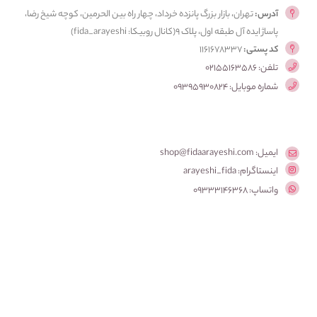
آدرس:
تهران، بازار بزرگ پانزده خرداد، چهار راه بین الحرمین، کوچه شیخ رضا،
پاساژ ایده آل طبقه اول، پلاک ۹(کانال روبیکا: fida_arayeshi)
کد پستی:
1161678337
تلفن: 02155163586
شماره موبایل: 09395930824
ایمیل: shop@fidaarayeshi.com
اینستاگرام: arayeshi_fida
واتساپ: 09333146368