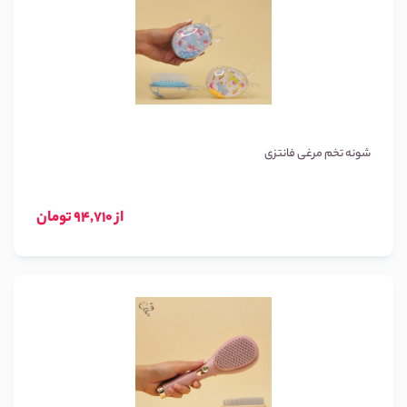
شونه تخم مرغی فانتزی
از 94,710 تومان