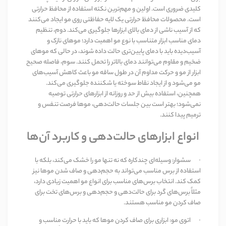
کلیدی ضروری است. اولین و مهم‌ترین نکته استفاده از محافظ حرارتی
است. محصولات محافظ حرارتی یک لایه حفاظتی روی مو ایجاد می‌کنند
که از آسیب ناشی از دمای بالای ابزارها جلوگیری می‌کند. دوم، تنظیم
دمای مناسب ابزار متناسب با نوع مو اهمیت دارد؛ موهای نازک و
آسیب‌دیده باید با دمای پایین‌تری حالت داده شوند، در حالی که موهای
ضخیم و مقاوم می‌توانند دمای بالاتر را تحمل کنند. سوم، فاصله صحیح
ابزار از مو و حرکت مداوم آن در طول ساقه مو باعث کاهش آسیب‌های
مو می‌شود و از ایجاد نقاط سوخته یا شکننده جلوگیری می‌کند.
همچنین، استفاده بیش از حد و روزانه از ابزارهای حرارتی توصیه
نمی‌شود؛ بهتر است بین جلسات حالت‌دهی، موها فرصت تنفس و
ترمیم پیدا کنند
.
انواع ابزارهای حالت‌دهی و کاربرد آن‌ها
·
سشوار
:
وسیله‌ای چندکاره که نه تنها مو را خشک می‌کند، بلکه با
استفاده از برس مناسب می‌تواند به حجم‌دهی و صاف شدن موها نیز
کمک کند. انتخاب برس‌های مناسب برای انواع مو اهمیت زیادی دارد،
مثلاً برس‌های گرد برای حالت‌دهی و حجم‌دهی و برس‌های تخت برای
صاف کردن مو مناسب هستند
.
·
اتوی مو
:
ابزاری برای صاف کردن موها که باید با حرارت مناسب و