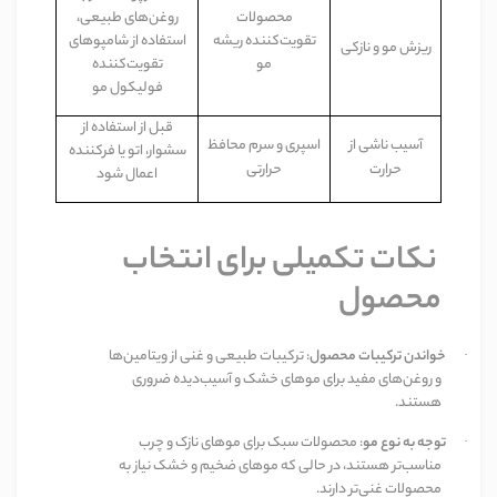
محصولات
روغن‌های طبیعی،
تقویت‌کننده ریشه
استفاده از شامپوهای
ری
زش
م
و
و
نازکی
مو
تقویت‌کننده
فولیکول مو
قبل از استفاده از
آسیب
ناش
ی
از
اس
پر
ی و سرم محافظ
سشوار، اتو یا فرکننده
حرارت
حرارتی
اعمال شود
نکات تکمیلی برای انتخاب
محصول
خواندن ترکیبات محصول
:
ترکیبات طبیعی و غنی از ویتامین‌ها
·
و روغن‌های مفید برای موهای خشک و آسیب‌دیده ضروری
هستند
.
توجه به نوع مو
:
محصولات سبک برای موهای نازک و چرب
·
مناسب‌تر هستند، در حالی که موهای ضخیم و خشک نیاز به
محصولات غنی‌تر دارند
.