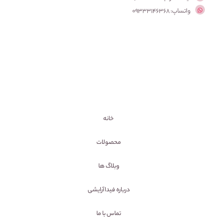
واتساپ: 09333146368
خانه
محصولات
وبلاگ ها
درباره فیداآرایشی
تماس با ما