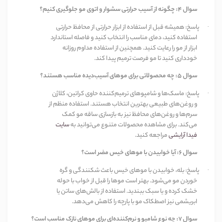
سوال
۴:
چگونه از آسیب حرارتی سشوار و اتوی مو جلوگیری کنیم؟
پاسخ: همیشه قبل از استفاده از ابزار حرارتی از محافظ حرارتی
·
استفاده کنید، دمای مناسب را انتخاب کنید و فاصله استاندارد
ابزار از مو را رعایت کنید. همچنین از استفاده مداوم روزانه
خودداری کنید تا مو فرصت ترمیم پیدا کند
.
سوال
۵:
چه محصولاتی برای موهای آسیب‌دیده مناسب هستند؟
پاسخ: ماسک‌ها و شامپوهای ترمیم‌کننده حاوی کراتین، کلاژن
·
و روغن‌های طبیعی بهترین انتخاب هستند. استفاده منظم از
سرم‌ها و روغن‌های محافظ نیز به بازسازی ساقه مو کمک
می‌کند. برای مشاهده محصولات متنوع می‌توانید به
سایت
فیدا آرایشی
مراجعه کنید
.
سوال
۶:
آیا خوابیدن با موهای خیس مضر است؟
پاسخ: بله، خوابیدن با موهای خیس باعث شکنندگی و گره
·
خوردن مو می‌شود. بهتر است موها را قبل از خواب با حوله
خشک کرده و یا سبک ببندید. استفاده از بالش‌های ساتن یا
ابریشمی نیز اصطکاک مو با پارچه را کاهش می‌دهد
.
سوال
۷:
چه نوع شامپو و نرم‌کننده‌ای برای موهای نازک مناسب است؟