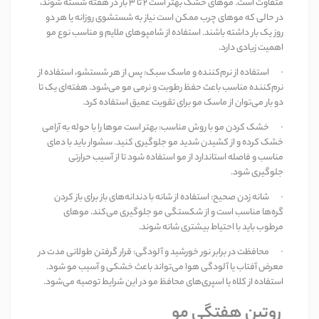
متفاوت است. موهای خشک بهتر است
۲
تا
۳
بار در هفته شسته شوند،
در حالی که موهای چرب ممکن است نیاز به شستشوی روزانه یا هر دو
روز یک بار داشته باشند. استفاده از شامپوهای ملایم و مناسب نوع مو
اهمیت زیادی دارد
.
·
استفاده از نرم‌کننده و ماسک سبک
:
پس از هر شستشو، استفاده از
نرم‌کننده مناسب باعث حفظ رطوبت و نرمی مو می‌شود. هفته‌ای یک تا
دو بار می‌توان از ماسک مو برای تقویت عمیق استفاده کرد
.
·
خشک کردن مو با روش مناسب
:
بهتر است موها را با حوله به آرامی
خشک کرده و از کشیدن شدید مو جلوگیری کنید. سشوار باید با دمای
مناسب و فاصله استاندارد از مو استفاده شود تا از آسیب حرارتی
جلوگیری شود
.
·
شانه زدن صحیح
:
استفاده از شانه با دندانه‌های باز برای باز کردن
گره‌ها مناسب است و از شکستگی مو جلوگیری می‌کند. موهای
مرطوب باید با احتیاط بیشتری شانه شوند
.
·
محافظت در برابر نور خورشید و آلودگی
:
قرار گرفتن طولانی مدت در
معرض آفتاب یا آلودگی هوا می‌تواند باعث خشکی و آسیب مو شود.
استفاده از کلاه یا اسپری‌های محافظ مو در این شرایط توصیه می‌شود
.
روتین هفتگی مو