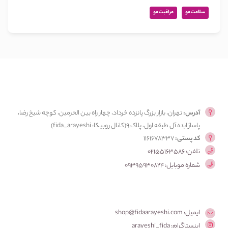
سلامت مو
مراقبت مو
آدرس:
تهران، بازار بزرگ پانزده خرداد، چهار راه بین الحرمین، کوچه شیخ رضا،
پاساژ ایده آل طبقه اول، پلاک ۹(کانال روبیکا: fida_arayeshi)
کد پستی:
1161678337
تلفن: 02155163586
شماره موبایل: 09395930824
ایمیل: shop@fidaarayeshi.com
اینستاگرام: arayeshi_fida