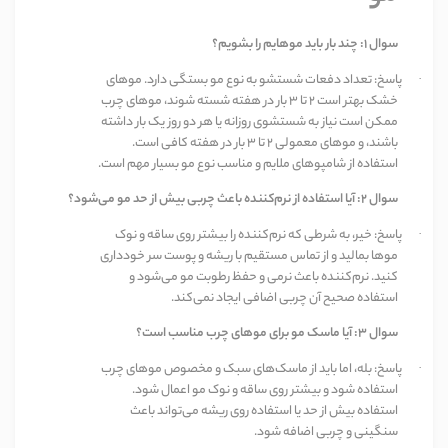
سوال
۱:
چند بار باید موهایم را بشویم؟
پاسخ: تعداد دفعات شستشو به نوع مو بستگی دارد. موهای
·
خشک بهتر است
۲
تا
۳
بار در هفته شسته شوند، موهای چرب
ممکن است نیاز به شستشوی روزانه یا هر دو روز یک بار داشته
باشند، و موهای معمولی
۲
تا
۳
بار در هفته کافی است.
استفاده از شامپوهای ملایم و مناسب نوع مو بسیار مهم است
.
سوال
۲:
آیا استفاده از نرم‌کننده باعث چربی بیش از حد مو می‌شود؟
پاسخ: خیر، به شرطی که نرم‌کننده را بیشتر روی ساقه و نوک
·
موها بمالید و از تماس مستقیم با ریشه و پوست سر خودداری
کنید. نرم‌کننده باعث نرمی و حفظ رطوبت مو می‌شود و
استفاده صحیح آن چربی اضافی ایجاد نمی‌کند
.
سوال
۳:
آیا ماسک مو برای موهای چرب مناسب است؟
پاسخ: بله، اما باید از ماسک‌های سبک و مخصوص موهای چرب
·
استفاده شود و بیشتر روی ساقه و نوک مو اعمال شود.
استفاده بیش از حد یا استفاده روی ریشه می‌تواند باعث
سنگینی و چربی اضافه شود
.