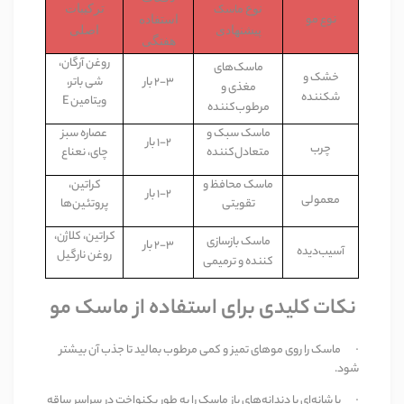
نوع
ترکیبات
ماس
ک
استفاده
نوع
مو
پیشنهادی
اصلی
هفتگی
روغن آرگان،
ماسک‌
های
خ
شک
و
۲-۳
بار
شی باتر،
مغذ
ی
و
شکننده
ویتامین
E
مرطوب‌کننده
ماسک سبک و
عصاره سبز
۱-۲
بار
چرب
متعادل‌کننده
چای، نعناع
ماسک محافظ و
کراتین،
۱-۲
بار
معمولی
تقویتی
پروتئین‌ها
کراتین، کلاژن،
ماسک بازسازی
۲-۳
بار
آسیب‌دیده
روغن نارگیل
کننده و ترم
ی
می
نکات کلیدی برای استفاده از ماسک مو
·
ماسک را روی موهای تمیز و کمی مرطوب بمالید تا جذب آن بیشتر
شود
.
·
با شانه‌ای با دندانه‌های باز ماسک را به طور یکنواخت در سراسر ساقه