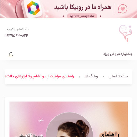
با ما تماس بگیرید
09395930824
جشنواره فروش ویژه
صفحه اصلی
وبلاگ ها
راهنمای مراقبت از مو | شامپو تا ابزارهای حالت‌دهی 