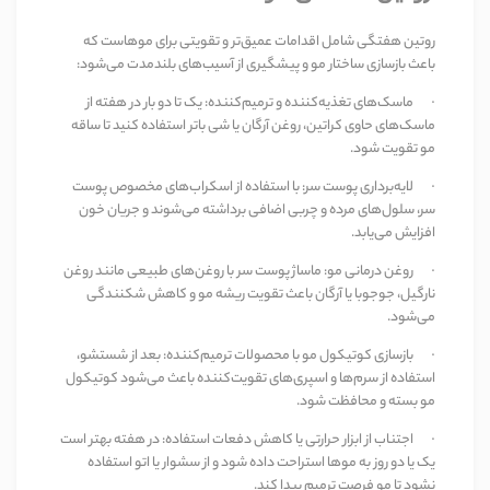
روتین هفتگی شامل اقدامات عمیق‌تر و تقویتی برای موهاست که
باعث بازسازی ساختار مو و پیشگیری از آسیب‌های بلندمدت می‌شود
:
·
ماسک‌های تغذیه‌کننده و ترمیم‌کننده
:
یک تا دو بار در هفته از
ماسک‌های حاوی کراتین، روغن آرگان یا شی باتر استفاده کنید تا ساقه
مو تقویت شود
.
·
لایه‌برداری پوست سر
:
با استفاده از اسکراب‌های مخصوص پوست
سر، سلول‌های مرده و چربی اضافی برداشته می‌شوند و جریان خون
افزایش می‌یابد
.
·
روغن‌ درمانی مو
:
ماساژ پوست سر با روغن‌های طبیعی مانند روغن
نارگیل، جوجوبا یا آرگان باعث تقویت ریشه مو و کاهش شکنندگی
می‌شود
.
·
بازسازی کوتیکول مو با محصولات ترمیم‌کننده
:
بعد از شستشو،
استفاده از سرم‌ها و اسپری‌های تقویت‌کننده باعث می‌شود کوتیکول
مو بسته و محافظت شود
.
·
اجتناب از ابزار حرارتی یا کاهش دفعات استفاده
:
در هفته بهتر است
یک یا دو روز به موها استراحت داده شود و از سشوار یا اتو استفاده
نشود تا مو فرصت ترمیم پیدا کند
.