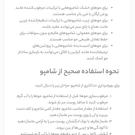
برای موهای خشک
:
شامپوهایی با ترکیبات مرطوب‌کننده مانند
روغن آرگان یا شی باتر مناسب هستند
.
برای موهای چرب
:
شامپوهایی با ترکیبات تنظیم‌کننده چربی
مانند نعناع یا چای سبز می‌توانند مفید باشند
.
برای موهای معمولی
:
شامپوهای ملایم و بدون سولفات برای
حفظ تعادل طبیعی مو مناسب هستند
.
برای موهای آسیب‌دیده
:
شامپوهایی با پروتئین‌های
ترمیم‌کننده مانند کراتین یا کلاژن می‌توانند به بازسازی ساختار
مو کمک کنند
.
نحوه استفاده صحیح از شامپو
برای بهره‌برداری حداکثری از شامپو، مراحل زیر را دنبال کنید
:
مرطوب‌سازی موها
:
قبل از استفاده از شامپو، موها را با آب گرم
مرطوب کنید تا منافذ پوست سر باز شوند
.
استفاده از مقدار مناسب شامپو
:
مقدار کمی شامپو را کف دست
بریزید و آن را روی پوست سر ماساژ دهید
.
ماساژ ملایم
:
با نوک انگشتان، پوست سر را به آرامی ماساژ دهید
تا آلودگی‌ها و چربی‌ها از بین بروند
.
آبکشی کامل
:
پس از چند دقیقه، موها را با آب گرم شستشو