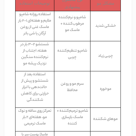
مشکل مو
توضیحات استفاده
پیشنهادی
استفاده روزانه شامپو
شامپو و نرم‌کننده
ملایم و هفته‌ای
۱-۲
بار
مرطوب‌کننده +
خشکی
شدید
ماسک غنی از روغن
ماسک مو
آرگان یا شی باتر
شستشو
۲-۳
بار در
شامپو تنظیم‌کننده
هفته، اجتناب از
چربی
زیاد
چربی
نرم‌کننده سنگین
نزدیک ریشه مو
استفاده بعد از
شستشو و پیش از
سرم مو و روغن
حالت‌دهی با ابزار
موخوره
محافظ
حرارتی برای کاهش
شکنندگی
شامپو ترمیم‌کننده +
تمرکز روی ساقه و نوک
ماسک بازسازی
مو، هفته‌ای
۲
بار
موهای
شکننده
کننده
ماسک ترمیمی
ماساژ پوست سر با