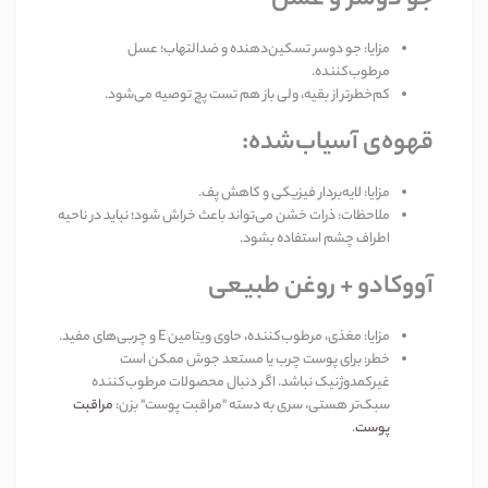
جو دوسر و عسل
مزایا
:
جو دوسر تسکین‌دهنده و ضدالتهاب؛ عسل
مرطوب‌کننده
.
کم‌خطرتر
از بقیه، ولی باز هم تست پچ توصیه می‌شود
.
قهوه‌ی آسیاب‌شده
:
مزایا
:
لایه‌بردار فیزیکی و کاهش پف
.
ملاحظات
:
ذرات خشن می‌تواند باعث خراش شود؛ نباید در ناحیه
اطراف چشم استفاده بشود
.
آووکادو + روغن طبیعی
مزایا
:
مغذی، مرطوب‌کننده، حاوی ویتامین
E
و چربی‌های مفید
.
خطر
:
برای پوست چرب یا مستعد جوش ممکن است
غیرکمدوژنیک نباشد. اگر دنبال محصولات مرطوب‌کننده
سبک‌تر هستی، سری به دسته "مراقبت پوست" بزن
:
مراقبت
پوست
.