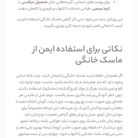
برای پوست‌های حساس
:
گزینه‌هایی مثل
محصول مراقبتی
یا
کرم ترمیمی
طراحی شده‌اند تا التهاب و قرمزی را کاهش دهند
.
این رویکرد باعث می‌شود حتی اگر گاهی ماسک خانگی استفاده کردید،
آسیب احتمالی کمتر شود و نتیجه کلی بهتری بگیرید
.
نکاتی برای استفاده ایمن از
ماسک خانگی
اگر همچنان علاقه‌مندید ماسک خانگی را امتحان کنید، چند نکته حیاتی
وجود دارد که باید همیشه به یاد داشته باشید. نخست، مواد اولیه باید
تازه و تمیز باشند؛ هرگز از مواد تاریخ‌گذشته یا مشکوک استفاده نکنید،
چون خطر آلودگی و رشد باکتری بسیار بالاست. دوم، قبل از مالیدن هر
ماده‌ای روی صورت، تست پچ روی پوست بازو یا پشت گوش انجام دهید تا
مطمئن شوید واکنش آلرژیک رخ نمی‌دهد؛ این مرحله مخصوصاً برای
موادی مثل لیمو، عسل یا روغن‌های گیاهی اهمیت دوچندان دارد.
سوم، زمان ماندن ماسک روی صورت نباید طولانی باشد؛ برخلاف تصور
رایج، بیشتر از
۲۰
دقیقه روی صورت ماندن لزوماً نتیجه بهتری نمی‌دهد و
حتی می‌تواند باعث خشکی یا التهاب شود. چهارم، پس از شست‌وشوی