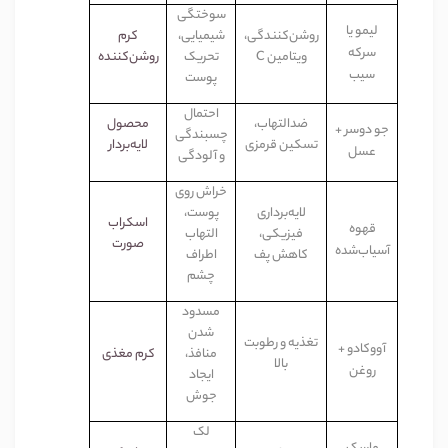
سوختگی
لیمو یا
روشن‌کنندگی،
شیمیایی،
کرم
سرکه
ویتامین
C
تحریک
روشن‌کننده
سیب
پوست
احتمال
ضدالتهاب،
محصول
جو دوسر +
چسبندگی
تسکین قرمزی
لایه‌بردار
عسل
و آلودگی
خراش روی
لایه‌برداری
پوست،
اسکراب
قهوه
فیزیکی،
التهاب
صورت
آسیاب‌شده
کاهش پف
اطراف
چشم
مسدود
شدن
تغذیه و رطوبت
آووکادو +
منافذ،
کرم مغذی
بالا
روغن
ایجاد
جوش
لک