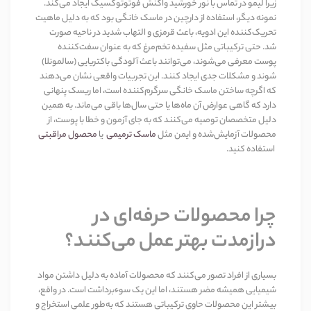
زیرا لیمو در تماس با نور خورشید واکنش فوتوتوکسیک ایجاد می‌کند.
نمونه دیگر، استفاده از دارچین در ماسک خانگی بود که به دلیل ماهیت
تحریک‌کننده این ادویه، باعث قرمزی و التهاب شدید در ناحیه صورت
شد. حتی ترکیباتی مثل سفیده تخم‌مرغ که به عنوان سفت‌کننده
پوست معرفی می‌شوند، می‌توانند باعث آلودگی باکتریایی (سالمونلا)
شوند و مشکلات جدی ایجاد کنند. این تجربیات واقعی نشان می‌دهند
که اگرچه ساختن ماسک خانگی سرگرم‌کننده است، اما ریسک پنهانی
دارد که گاهی عوارض آن ماه‌ها یا حتی سال‌ها باقی می‌ماند. به همین
دلیل متخصصان توصیه می‌کنند که به جای آزمون و خطا با پوست، از
محصولات آزمایش‌شده و ایمن مثل
ماسک ترمیمی
یا
محصول مراقبتی
استفاده کنید
.
چرا محصولات حرفه‌ای در
درازمدت بهتر عمل می‌کنند؟
بسیاری از افراد تصور می‌کنند که محصولات آماده به دلیل داشتن مواد
شیمیایی همیشه مضر هستند، اما این یک سوءبرداشت است. در واقع،
بیشتر این محصولات حاوی ترکیباتی هستند که به‌طور علمی استخراج و