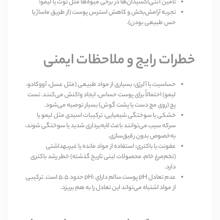
تأمین آنتی‌اکسیدان‌ها
در برخی میوه‌ها مثل توت یا لیمو؛
تجربه آرامش‌بخش
و کاهش استرس پوست (از طریق ماساژ یا
حس طبیعی بودن)
.
خطرات رایج و ملاحظات ایمنی
حساسیت یا آلرژی
:
بسیاری از مواد طبیعی (مثل عسل، آووکادو،
لیمو) احتمالاً برای پوست حساس، ایجاد واکنش می‌کنند. تست
پچ (روی مچ دست یا پشت گوش) بسیار توصیه می‌شود
.
خشکی یا سوختگی شیمیایی
:
ترکیبات اسیدی مثل لیمو یا
سرکه سیب می‌توانند باعث لایه‌برداری شدید یا سوختگی شوند،
به‌خصوص بدون رقیق‌سازی
.
عفونت یا باکتری
:
استفاده از مواد مانده یا غیربهداشتی
(تخم‌مرغ خام، محصولات لبنی تاریخ گذشته) خطر رشد باکتری
دارد
.
عدم تعادل
pH:
pH
پوست سالم دارای
حدود 5.5 است. ترکیبی
از مواد اشتباه می‌تواند این تعادل را به هم بریزد
.