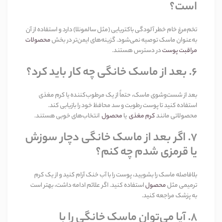
است؟
تخم‌مرغ خام خطر آلودگی باکتریایی (مثل سالمونلا) دارد و استفاده از آن
به‌عنوان ماسک توصیه نمی‌شود. گزینه‌های ایمن‌تر در بخش
محصولات
مراقبت پوست
در دسترس هستند
.
۶
.
بعد از ماسک خانگی چه کار باید کرد؟
بعد از شست‌وشوی ماسک، حتماً از یک مرطوب‌کننده یا کرم مغذی
استفاده کنید تا پوست رطوبت و سد محافظ خود را بازیابی کند.
محصولاتی مانند
کرم مغذی
یا
محصول
انتخاب‌های خوبی هستند
.
۷
.
اگر بعد از ماسک خانگی دچار سوزش
یا قرمزی شدم چه کنم؟
بلافاصله ماسک را بشویید، پوست را با آب خنک آرام کنید و از یک کرم
ترمیمی مثل
محصول
استفاده کنید. اگر علائم ادامه داشت، بهتر است
به پزشک مراجعه کنید
.
۸
.
آیا می‌توان ماسک خانگی را با