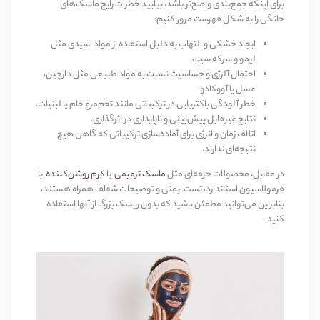
برای اینکه جمع‌بندی واضح‌تر باشد، بیایید خطرات رایج ماسک‌های
خانگی را به شکل فهرست مرور کنیم
:
ایجاد خشکی و التهاب به دلیل استفاده از مواد اسیدی مثل
لیمو و سرکه سیب
.
احتمال آلرژی و حساسیت نسبت به مواد طبیعی مثل دارچین،
عسل یا آووکادو
.
خطر آلودگی باکتریایی در ترکیباتی مانند تخم‌مرغ خام یا لبنیات
.
نتایج غیرقابل پیش‌بینی
و ناپایداری در اثرگذاری
.
اتلاف زمان و انرژی
برای آماده‌سازی ترکیباتی که گاهی هیچ
نتیجه‌ای ندارند
.
در مقابل، محصولات حرفه‌ای مثل
ماسک ترمیمی
یا
کرم روشن‌کننده
با
فرمولاسیون استاندارد، تست ایمنی و توضیحات شفاف همراه هستند،
بنابراین می‌توانید مطمئن باشید که بدون ریسک بزرگ از آنها استفاده
کنید
.