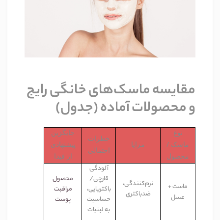
مقایسه ماسک‌های خانگی رایج
و محصولات آماده (جدول)
نوع
جایگزین
خطرات
ماسک /
مزایا
پیشنهادی
احتمالی
محصول
از فیدا
آلودگی
قارچی/
محصول
نرم‌کنندگی،
ماس
ت
+
باکتریایی،
مراقبت
ضدباکتری
عسل
حساسیت
پوست
به لبنیات