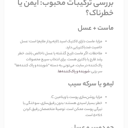
بررسی ترکیبات محبوب: ایمن یا
خطرناک؟
ماست + عسل
مزایا
:
ماست دارای لاکتیک اسید (لایه‌بردار ملایم) است؛ عسل
خاصیت ضدباکتریایی دارد
.
ملاحظات
:
اگر ماست تاریخ گذشته یا عسل ناخالص باشد، خطر
رشد قارچ یا باکتری هست. برای انتخاب سریع محصولات
پاک‌کننده در سایت، می‌تونی به دسته “شوینده و پاک کننده‌ها”
سر بزنی
:
شوینده و پاک‌کننده‌ها
.
لیمو یا سرکه سیب
مزایا
:
روشن‌سازی پوست با ویتامین
C.
خطر
:
بسیار اسیدی هستند؛ بدون رقیق‌سازی، سوختگی یا
تیرگی پوست ممکن است. توصیهٔ متخصصان رقیق کردن
≥
۵۰٪
است
.