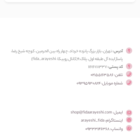
آدرس:
تهران، بازار بزرگ پانزده خرداد، چهار راه بین الحرمین، کوچه شیخ رضا،
پاساژ ایده آل طبقه اول، پلاک ۹(کانال روبیکا: fida_arayeshi)
کد پستی:
1161678337
تلفن: 02155163586
شماره موبایل: 09395930824
ایمیل: shop@fidaarayeshi.com
اینستاگرام: arayeshi_fida
واتساپ: 09333146368