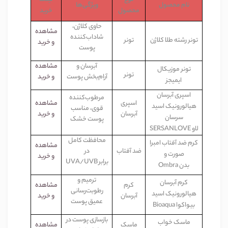
نام
محصول
ویژگی‌ها
محصول
خرید
حاوی کلاژن،
مشاهده
شاداب‌کننده
تونر رشته طلا کلاژن
تونر
و خرید
پوست
آبرسان و
مشاهده
تونر موزیکال
تونر
آرام‌بخش پوست
و خرید
ایمیجز
اسپری آبرسان
مرطوب‌کننده
اسپری
مشاهده
هیالورونیک اسید
قوی، مناسب
آبرسان
و خرید
سرسان
پوست خشک
لاو
SERSANLOVE
محافظت کامل
کرم ضد آفتاب امبرا
مشاهده
ضد آفتاب
در
صورت و
و خرید
برابر
UVA/UVB
بدن
Ombra
ترمیم و
کرم آبرسان
کرم
مشاهده
رطوبت‌رسانی
هیالورونیک اسید
آبرسان
و خرید
عمیق پوست
بیواکوا
Bioaqua
بازسازی پوست در
ماسک خواب
ماسک
مشاهده