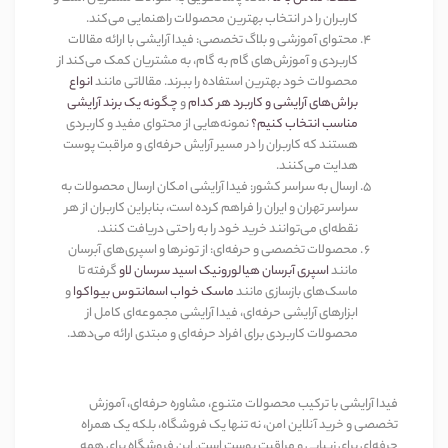
کاربران را در انتخاب بهترین محصولات راهنمایی می‌کند
.
محتوای آموزشی و بلاگ تخصصی
:
فیدا آرایشی با ارائه مقالات
کاربردی و آموزش‌های گام به گام، به مشتریان کمک می‌کند از
محصولات خود بهترین استفاده را ببرند. مقالاتی مانند
انواع
براش‌های آرایشی و کاربرد هر کدام
و
چگونه یک برند آرایشی
مناسب انتخاب کنیم؟
نمونه‌هایی از محتوای مفید و کاربردی
هستند که کاربران را در مسیر آرایش حرفه‌ای و مراقبت پوست
هدایت می‌کنند
.
ارسال به سراسر کشور
:
فیدا آرایشی امکان ارسال محصولات به
سراسر تهران و ایران را فراهم کرده است، بنابراین کاربران از هر
نقطه‌ای می‌توانند خرید خود را به راحتی دریافت کنند
.
محصولات تخصصی و حرفه‌ای
:
از تونرها و اسپری‌های آبرسان
مانند
اسپری آبرسان هیالورونیک اسید سرسان لاو
گرفته تا
ماسک‌های بازسازی مانند
ماسک خواب اسمانتوس بیواکوا
و
ابزارهای آرایشی حرفه‌ای، فیدا آرایشی مجموعه‌ای کامل از
محصولات کاربردی برای افراد حرفه‌ای و مبتدی ارائه می‌دهد
.
فیدا آرایشی با ترکیب محصولات متنوع، مشاوره حرفه‌ای، آموزش
تخصصی و خرید آنلاین امن، نه تنها یک فروشگاه، بلکه یک همراه
حرفه‌ای برای زیبایی و مراقبت پوست است. این فروشگاه برای همه