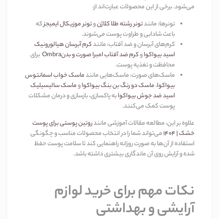
می‌شود. برخی از این محصولات عبارت‌اند از
:
تونرها
:
مانند
تونر رشته طلا کلاژن
و
تونر موزیکال ایمیجز
که
باعث شادابی و طراوت پوست می‌شوند
.
کرم‌های آبرسان و ضد آفتاب
:
مانند
کرم آبرسان هیالورونیک
اسید بیواکوا
و
کرم ضد آفتاب امبرا صورت و بدن
Ombra
برای
محافظت و تغذیه پوست
.
ماسک‌های صورت
:
ماسک‌هایی مانند
ماسک خواب اسمانتوس
بیواکوا
،
ماسک دو رنگ بن بنگ بیواکوا
و
ماسک سالیسیلیک
اسید ضد جوش بیواکوا
به پاکسازی، بازسازی و درمان مشکلات
پوست کمک می‌کنند
.
علاوه بر این، مطالعه مقالات آموزشی مانند
روتین پوستی برای پوست
خشک |
۱۴۰۴
می‌تواند شما را در انتخاب محصولات مناسب و چگونگی
استفاده از آن‌ها به صورت روزانه راهنمایی کند تا سلامت پوست حفظ
شده و آرایش روی آن ماندگاری بیشتری داشته باشد
.
نکات مهم برای خرید لوازم
آرایشی و بهداشتی