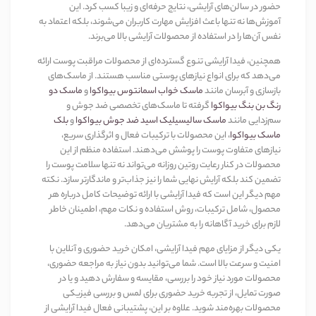
حضور در سالن‌های آرایشی، نتایج حرفه‌ای و زیبا کسب کرد. این
آموزش‌ها نه تنها باعث افزایش مهارت کاربران می‌شوند، بلکه اعتماد به
نفس آن‌ها را در استفاده از محصولات آرایشی بالا می‌برند
.
همچنین، فیدا آرایشی تنوع گسترده‌ای از محصولات مراقبت پوست ارائه
می‌دهد که برای انواع نیازهای پوستی مناسب هستند. از ماسک‌های
بازسازی و آبرسان مانند
ماسک خواب اسمانتوس بیواکوا
و
ماسک دو
رنگ بن بنگ بیواکوا
گرفته تا ماسک‌های تخصصی ضد جوش و
سم‌زدایی مانند
ماسک سالیسیلیک اسید ضد جوش بیواکوا
و
بلک
ماسک بیواکوا
، این محصولات با ترکیبات فعال و اثرگذاری سریع،
نیازهای متفاوت پوست را پوشش می‌دهند. استفاده منظم از این
محصولات در کنار رعایت روتین روزانه می‌تواند نه تنها سلامت پوست را
تضمین کند بلکه آرایش نهایی شما را نیز جذاب‌تر و ماندگارتر سازد. نکته
مهم دیگر این است که فیدا آرایشی با ارائه توضیحات کامل درباره هر
محصول، شامل ترکیبات، روش استفاده و نکات مهم، اطمینان خاطر
لازم برای خرید آگاهانه را به مشتریان می‌دهد
.
یکی دیگر از مزایای مهم فیدا آرایشی، امکان خرید حضوری و آنلاین با
امنیت و سرعت بالا است. شما می‌توانید بدون نیاز به مراجعه حضوری،
محصولات مورد نیاز خود را بررسی، مقایسه و سفارش دهید و یا در
صورت تمایل، از تجربه خرید حضوری برای لمس و بررسی فیزیکی
محصولات بهره‌مند شوید. علاوه بر این، پشتیبانی فعال فیدا آرایشی از