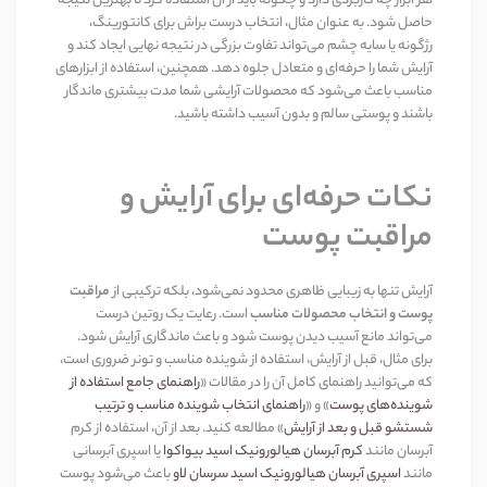
هر ابزار چه کاربردی دارد و چگونه باید از آن استفاده کرد تا بهترین نتیجه
حاصل شود. به عنوان مثال، انتخاب درست براش برای کانتورینگ،
رژگونه یا سایه چشم می‌تواند تفاوت بزرگی در نتیجه نهایی ایجاد کند و
آرایش شما را حرفه‌ای و متعادل جلوه دهد. همچنین، استفاده از ابزارهای
مناسب باعث می‌شود که محصولات آرایشی شما مدت بیشتری ماندگار
باشند و پوستی سالم و بدون آسیب داشته باشید
.
نکات حرفه‌ای برای آرایش و
مراقبت پوست
آرایش تنها به زیبایی ظاهری محدود نمی‌شود، بلکه ترکیبی از
مراقبت
پوست و انتخاب محصولات مناسب
است. رعایت یک روتین درست
می‌تواند مانع آسیب دیدن پوست شود و باعث ماندگاری آرایش شود.
برای مثال، قبل از آرایش، استفاده از شوینده مناسب و تونر ضروری است،
که می‌توانید راهنمای کامل آن را در مقالات
«
راهنمای جامع استفاده از
شوینده‌های پوست
»
و
«
راهنمای انتخاب شوینده مناسب و ترتیب
شستشو قبل و بعد از آرایش
»
مطالعه کنید. بعد از آن، استفاده از کرم
آبرسان مانند
کرم آبرسان هیالورونیک اسید بیواکوا
یا اسپری آبرسانی
مانند
اسپری آبرسان هیالورونیک اسید سرسان لاو
باعث می‌شود پوست