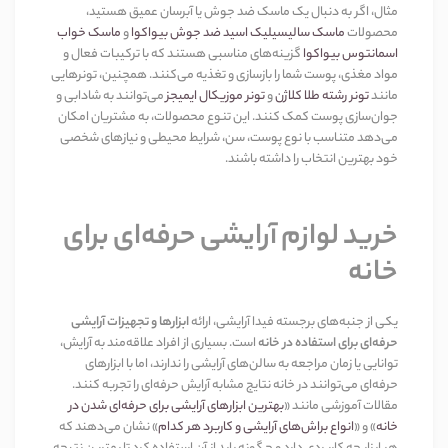
مثال، اگر به دنبال یک ماسک ضد جوش یا آبرسان عمیق هستید،
محصولات
ماسک سالیسیلیک اسید ضد جوش بیواکوا
و
ماسک خواب
اسمانتوس بیواکوا
گزینه‌های مناسبی هستند که با ترکیبات فعال و
مواد مغذی، پوست شما را بازسازی و تغذیه می‌کنند. همچنین، تونرهایی
مانند
تونر رشته طلا کلاژن
و
تونر موزیکال ایمیجز
می‌توانند به شادابی و
جوان‌سازی پوست کمک کنند. این تنوع محصولات، به مشتریان امکان
می‌دهد متناسب با نوع پوست، سن، شرایط محیطی و نیازهای شخصی
خود بهترین انتخاب را داشته باشند
.
خرید لوازم آرایشی حرفه‌ای برای
خانه
یکی از جنبه‌های برجسته فیدا آرایشی، ارائه
ابزارها و تجهیزات آرایشی
حرفه‌ای برای استفاده در خانه
است. بسیاری از افراد علاقه‌مند به آرایش،
توانایی یا زمان مراجعه به سالن‌های آرایشی را ندارند، اما با ابزارهای
حرفه‌ای می‌توانند در خانه نتایج مشابه آرایش حرفه‌ای را تجربه کنند.
مقالات آموزشی مانند
«
بهترین ابزارهای آرایشی برای حرفه‌ای شدن در
خانه
»
و
«
انواع براش‌های آرایشی و کاربرد هر کدام
»
نشان می‌دهند که