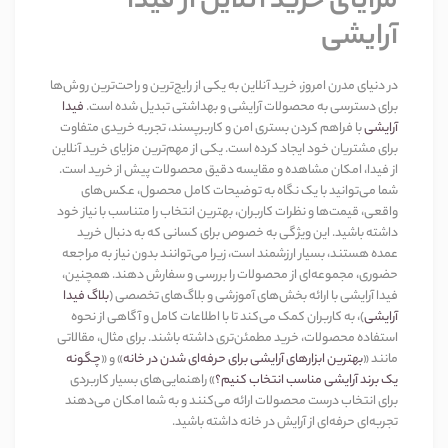
مزایای خرید آنلاین از فیدا
آرایشی
در دنیای مدرن امروز، خرید آنلاین به یکی از رایج‌ترین و راحت‌ترین روش‌ها
برای دسترسی به محصولات آرایشی و بهداشتی تبدیل شده است
.
فیدا
آرایشی
با فراهم کردن بستری امن و کاربرپسند، تجربه خریدی متفاوت
برای مشتریان خود ایجاد کرده است. یکی از مهم‌ترین مزایای خرید آنلاین
از فیدا، امکان مشاهده و مقایسه دقیق محصولات پیش از خرید است.
شما می‌توانید با یک نگاه به توضیحات کامل محصول، عکس‌های
واقعی، قیمت‌ها و نظرات کاربران، بهترین انتخاب را متناسب با نیاز خود
داشته باشید. این ویژگی به خصوص برای کسانی که به دنبال خرید
عمده هستند، بسیار ارزشمند است، زیرا می‌توانند بدون نیاز به مراجعه
حضوری، مجموعه‌ای از محصولات را بررسی و سفارش دهند. همچنین،
فیدا آرایشی با ارائه بخش‌های آموزشی و بلاگ‌های تخصصی
(
بلاگ فیدا
آرایشی
)
، به کاربران کمک می‌کند تا با اطلاعات کامل و آگاهی از نحوه
استفاده محصولات، خرید مطمئن‌تری داشته باشند. برای مثال، مقالاتی
مانند
«
بهترین ابزارهای آرایشی برای حرفه‌ای شدن در خانه
»
و
«
چگونه
یک برند آرایشی مناسب انتخاب کنیم؟
»
راهنمایی‌های بسیار کاربردی
برای انتخاب درست محصولات ارائه می‌کنند و به شما امکان می‌دهند
تجربه‌ای حرفه‌ای از آرایش در خانه داشته باشید
.