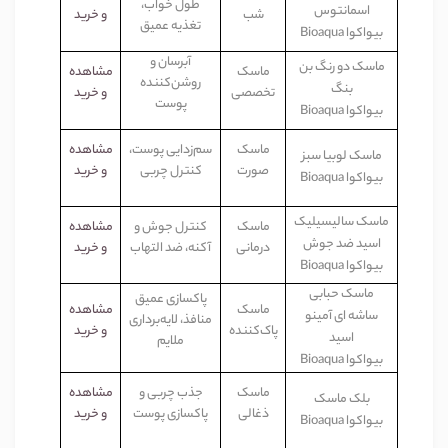
طول خواب،
اسمانتوس
شب
و خرید
تغذیه عمیق
بیواکوا
Bioaqua
آبرسان و
ماسک دو رنگ بن
ماسک
مشاهده
روشن‌کننده
بنگ
تخصصی
و خرید
پوست
بیواکوا
Bioaqua
ماسک
سم‌زدایی پوست،
مشاهده
ماسک لوبیا سبز
صورت
کنترل چربی
و خرید
بیواکوا
Bioaqua
ماسک سالیسیلیک
ماسک
کنترل جوش و
مشاهده
اسید ضد جوش
درمانی
آکنه، ضد التهاب
و خرید
بیواکوا
Bioaqua
ماسک حبابی
پاکسازی عمیق
ماسک
مشاهده
ساشه ای آمینو
منافذ، لایه‌برداری
پاک‌کننده
و خرید
اسید
ملایم
بیواکوا
Bioaqua
ماسک
جذب چربی و
مشاهده
بلک ماسک
ذغالی
پاکسازی پوست
و خرید
بیواکوا
Bioaqua