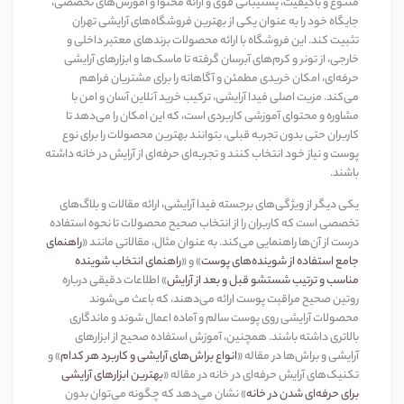
متنوع و باکیفیت، پشتیبانی قوی و ارائه محتوا و آموزش‌های تخصصی،
جایگاه خود را به عنوان یکی از بهترین فروشگاه‌های آرایشی تهران
تثبیت کند. این فروشگاه با ارائه محصولات برندهای معتبر داخلی و
خارجی، از تونر و کرم‌های آبرسان گرفته تا ماسک‌ها و ابزارهای آرایشی
حرفه‌ای، امکان خریدی مطمئن و آگاهانه را برای مشتریان فراهم
می‌کند. مزیت اصلی فیدا آرایشی، ترکیب خرید آنلاین آسان و امن با
مشاوره و محتوای آموزشی کاربردی است، که این امکان را می‌دهد تا
کاربران حتی بدون تجربه قبلی، بتوانند بهترین محصولات را برای نوع
پوست و نیاز خود انتخاب کنند و تجربه‌ای حرفه‌ای از آرایش در خانه داشته
باشند
.
یکی دیگر از ویژگی‌های برجسته فیدا آرایشی، ارائه مقالات و بلاگ‌های
تخصصی است که کاربران را از انتخاب صحیح محصولات تا نحوه استفاده
درست از آن‌ها راهنمایی می‌کند
.
به عنوان مثال، مقالاتی مانند
«
راهنمای
جامع استفاده از شوینده‌های پوست
»
و
«
راهنمای انتخاب شوینده
مناسب و ترتیب شستشو قبل و بعد از آرایش
»
اطلاعات دقیقی درباره
روتین صحیح مراقبت پوست ارائه می‌دهند، که باعث می‌شوند
محصولات آرایشی روی پوست سالم و آماده اعمال شوند و ماندگاری
بالاتری داشته باشند. همچنین، آموزش استفاده صحیح از ابزارهای
آرایشی و براش‌ها در مقاله
«
انواع براش‌های آرایشی و کاربرد هر کدام
»
و
تکنیک‌های آرایش حرفه‌ای در خانه در مقاله
«
بهترین ابزارهای آرایشی
برای حرفه‌ای شدن در خانه
»
نشان می‌دهد که چگونه می‌توان بدون