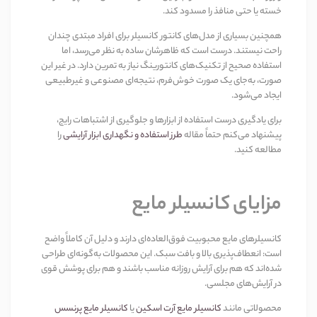
خسته یا حتی منافذ را مسدود کند
.
همچنین بسیاری از مدل‌های کانتور کانسیلر برای افراد مبتدی چندان
راحت نیستند. درست است که ظاهرشان ساده به نظر می‌رسد، اما
استفاده صحیح از تکنیک‌های کانتورینگ نیاز به تمرین دارد. در غیر این
صورت، به‌جای یک صورت خوش‌فرم، نتیجه‌ای مصنوعی و غیرطبیعی
ایجاد می‌شود
.
برای یادگیری درست استفاده از ابزارها و جلوگیری از اشتباهات رایج،
پیشنهاد می‌کنم حتماً مقاله
طرز استفاده و نگهداری ابزار آرایشی
را
مطالعه کنید
.
مزایای کانسیلر مایع
کانسیلرهای مایع محبوبیت فوق‌العاده‌ای دارند و دلیل آن کاملاً واضح
است
:
انعطاف‌پذیری بالا و بافت سبک
.
این محصولات به‌گونه‌ای طراحی
شده‌اند که هم برای آرایش روزانه مناسب باشند و هم برای پوشش قوی
در آرایش‌های مجلسی
.
محصولاتی مانند
کانسیلر مایع آرت اسکین
یا
کانسیلر مایع پرنسس