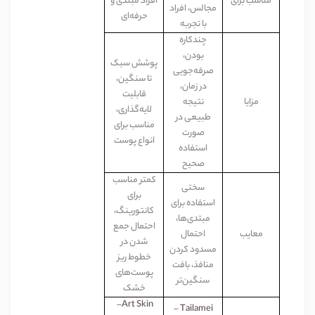
مناس
ب
برای
افراد مبتدی و
مجالس، افراد
حرفه‌ای
با تجربه
چندکاره
بودن،
پوشش سبک
صرفه‌جویی
تا سنگین،
در زمان،
قابلیت
مزایا
نتیجه
لایه‌گذاری،
طبیعی در
مناسب برای
صورت
انواع پوست
استفاده
صحیح
کمتر مناسب
سختی
برای
استفاده برای
کانتورینگ،
مبتدی‌ها،
احتمال جمع
معایب
احتمال
شدن در
مسدود کردن
خطوط ریز
منافذ، بافت
پوست‌های
سنگین‌تر
خشک
–
Art Skin
–
Tailamei