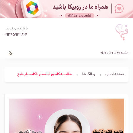
با ما تماس بگیرید
09395930824
جشنواره فروش ویژه
صفحه اصلی
وبلاگ ها
مقایسه کانتور کانسیلر با کانسیلر مایع