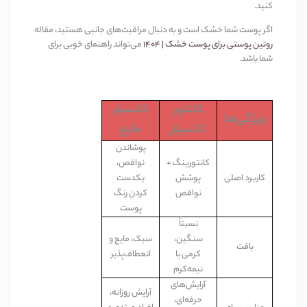
کنید
.
اگر پوست شما خشک است و به دنبال مراقبت‌های جانبی هستید، مقاله
روتین پوستی برای پوست خشک |
۱۴۰۴
می‌تواند راهنمای خوبی برای
شما باشد
.
کان
تور
کا
نسیلر
ویژگی‌ها
کانسیلر
مایع
پوشاندن
کانتورینگ +
نواقص،
کاربرد اصلی
پوشش
یکدست
نواقص
کردن رنگ
پوست
نسبتاً
سنگین،
سبک، مایع و
بافت
کرمی یا
انعطاف‌پذیر
نیمه‌کرم
آرایش‌های
آرایش روزانه،
حرفه‌ای،