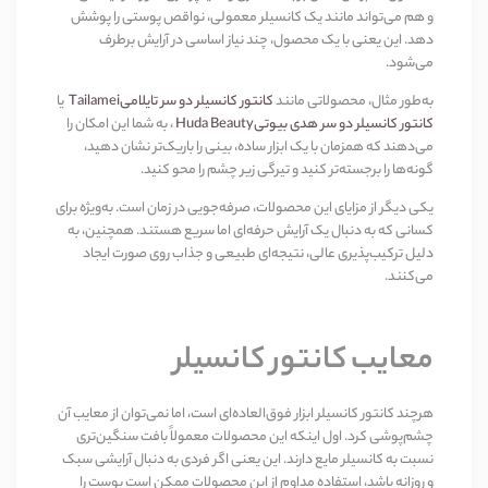
و هم می‌تواند مانند یک کانسیلر معمولی، نواقص پوستی را پوشش
دهد. این یعنی با یک محصول، چند نیاز اساسی در آرایش برطرف
می‌شود
.
به‌طور مثال، محصولاتی مانند
کانتور کانسیلر دو سر تایلامی
Tailamei
یا
کانتور کانسیلر دو سر هدی بیوتی
Huda Beauty
، به شما این امکان را
می‌دهند که همزمان با یک ابزار ساده، بینی را باریک‌تر نشان دهید،
گونه‌ها را برجسته‌تر کنید و تیرگی زیر چشم را محو کنید
.
یکی دیگر از مزایای این محصولات، صرفه‌جویی در زمان است. به‌ویژه برای
کسانی که به دنبال یک آرایش حرفه‌ای اما سریع هستند. همچنین، به
دلیل ترکیب‌پذیری عالی، نتیجه‌ای طبیعی و جذاب روی صورت ایجاد
می‌کنند
.
معایب کانتور کانسیلر
هرچند کانتور کانسیلر ابزار فوق‌العاده‌ای است، اما نمی‌توان از معایب آن
چشم‌پوشی کرد. اول اینکه این محصولات معمولاً بافت سنگین‌تری
نسبت به کانسیلر مایع دارند. این یعنی اگر فردی به دنبال آرایشی سبک
و روزانه باشد، استفاده مداوم از این محصولات ممکن است پوست را