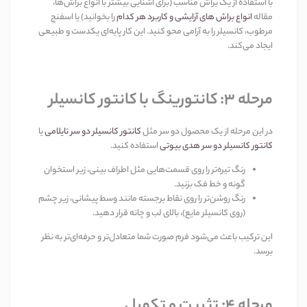
با استفاده از یک براش مناسب (برای آشنایی بیشتر با انواع براش‌ها،
مقاله
انواع براش های آرایشی و کاربرد هر کدام
را بخوانید) یا اسفنج
مرطوب، کانسیلر را به آرامی محو کنید. این کار پایه‌ای یکدست و طبیعی
ایجاد می‌کند
.
مرحله
۳:
کانتورینگ با کانتور کانسیلر
در این مرحله از یک محصول دو سر مثل
کانتور کانسیلر دو سر تایلامی
یا
کانتور کانسیلر دو سر هدی بیوتی
استفاده کنید
.
رنگ تیره‌تر را روی قسمت‌هایی مثل اطراف بینی، زیر استخوان
گونه و خط فک بزنید
.
رنگ روشن‌تر را روی نقاط برجسته مانند وسط پیشانی، زیر چشم
(روی کانسیلر مایع)، بالای لب و چانه قرار دهید
.
این ترکیب باعث می‌شود فرم صورت شما متعادل‌تر و حرفه‌ای‌تر به نظر
برسد
.
مرحله
۴:
تثبیت و تکمیل