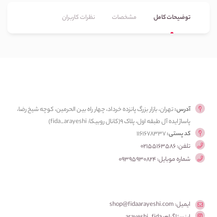
توضیحات کامل
مشخصات
نظرات کاربران
آدرس:
تهران، بازار بزرگ پانزده خرداد، چهار راه بین الحرمین، کوچه شیخ رضا،
پاساژ ایده آل طبقه اول، پلاک ۹(کانال روبیکا: fida_arayeshi)
کد پستی:
1161678337
تلفن: 02155163586
شماره موبایل: 09395930824
ایمیل: shop@fidaarayeshi.com