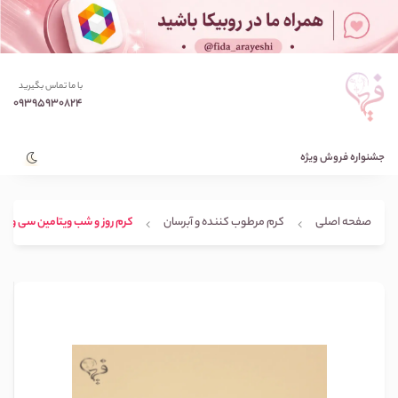
با ما تماس بگیرید
09395930824
جشنواره فروش ویژه
صفحه اصلی
کرم مرطوب کننده و آبرسان
کرم روز و شب ویتامین سی وکالی kali