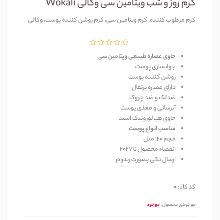
کرم روز و شب ویتامین سی وکالی Wokali
کرم مرطوب کننده، کرم ویتامین سی، کرم روشن کننده پوست، وکالی
حاوی عصاره طبیعی ویتامین سی
جوانسازی پوست
روشن کننده پوست
دارای عصاره پرتقال
ضدلک و ضد چروک
آبرسانی و مغذی پوست
حاوی هیالورونیک اسید
مناسب انواع پوست
حجم 120 میل
انقضاء محصول تا 2027
ارسال تکی بصورت رندوم
کد کالا:
0
موجودی محصول:
موجود