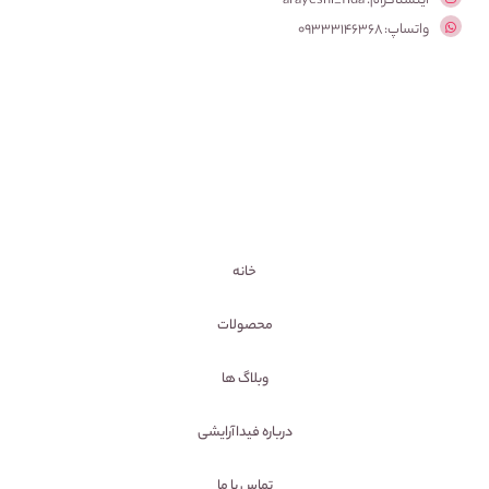
اینستاگرام: arayeshi_fida
واتساپ: 09333146368
خانه
محصولات
وبلاگ ها
درباره فیداآرایشی
تماس با ما