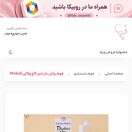
با ما تماس بگیرید
09395930824
جشنواره فروش ویژه
صفحه اصلی
فوم شستشو
فوم براش دار شیر الاغ وکالی Wokali