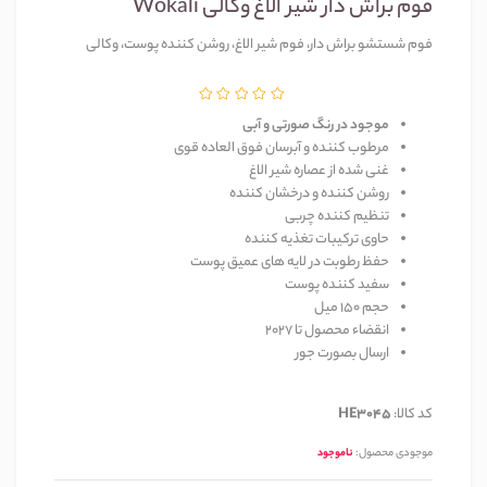
فوم براش دار شیر الاغ وکالی Wokali
فوم شستشو براش دار، فوم شیر الاغ، روشن کننده پوست، وکالی
موجود در رنگ صورتی و آبی
مرطوب کننده و آبرسان فوق العاده قوی
غنی شده از عصاره شیر الاغ
روشن کننده و درخشان کننده
تنظیم کننده چربی
حاوی ترکیبات تغذیه کننده
حفظ رطوبت در لایه های عمیق پوست
سفید کننده پوست
حجم 150 میل
انقضاء محصول تا 2027
ارسال بصورت جور
کد کالا:
HE3045
موجودی محصول:
ناموجود