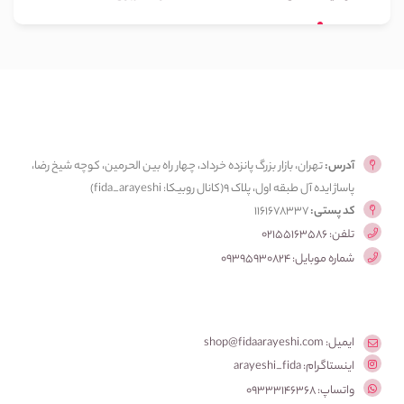
آدرس:
تهران، بازار بزرگ پانزده خرداد، چهار راه بین الحرمین، کوچه شیخ رضا،
پاساژ ایده آل طبقه اول، پلاک ۹(کانال روبیکا: fida_arayeshi)
کد پستی:
1161678337
تلفن: 02155163586
شماره موبایل: 09395930824
ایمیل: shop@fidaarayeshi.com
اینستاگرام: arayeshi_fida
واتساپ: 09333146368