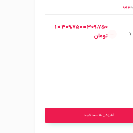
:
موجود
1 × 309,750 = 309,750
تومان
افزودن به سبد خرید