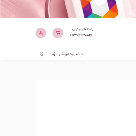
با ما تماس بگیرید
09395930824
جشنواره فروش ویژه