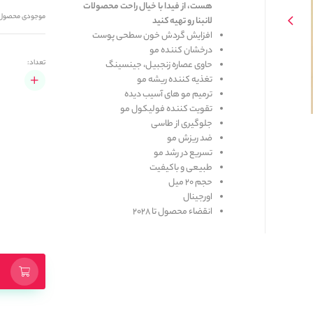
هست، از فیدا با خیال راحت محصولات 
موجودی محصول
لانبنا رو تهیه کنید
افزایش گردش خون سطحی پوست
درخشان کننده مو
تعداد:
حاوی عصاره زنجبیل، جینسینگ
تغذیه کننده ریشه مو
ترمیم مو های آسیب دیده
تقویت کننده فولیکول مو
جلوگیری از طاسی
ضد ریزش مو
تسریع در رشد مو
طبیعی و باکیفیت
حجم 20 میل
اورجینال
انقضاء محصول تا 2028