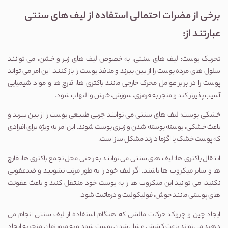
برخی از مضرات احتمالی استفاده از لیف های سنتی
عبارتند از:
تحریک پوست: لیف های سنتی، به خصوص لیف های زبر و خشن، می توانند
سلول های مرده پوست را از بین ببرند و منافذ پوست را باز کنند. این امر می تواند
پوست را در برابر عوامل محرک خارجی مانند باکتری ها، قارچ ها و مواد شیمیایی
آسیب پذیرتر کند و منجر به قرمزی، سوزش، خارش و التهاب شود.
خشکی پوست: لیف های سنتی می توانند چربی طبیعی پوست را از بین ببرند و
باعث خشکی، پوسته پوسته شدن و زبری پوست شوند. این امر به ویژه برای افرادی
که پوست خشک یا اگزما دارند مشکل ساز است.
انتقال باکتری ها: لیف های سنتی می توانند به راحتی محل تجمع باکتری ها، قارچ
ها و سایر میکروب ها باشند. اگر لیف خود را به طور مرتب نشویید و ضدعفونی
نکنید، می توانید این میکروب ها را به پوست خود منتقل کنید و باعث عفونت
های پوستی مانند جوش، فولیکولیت و درماتیت شود.
ایجاد چین و چروک: حرکات مالشی که هنگام استفاده از لیف سنتی انجام می
دهید می تواند باعث کشش و شل شدن پوست شود و به مرور زمان منجر به ایجاد