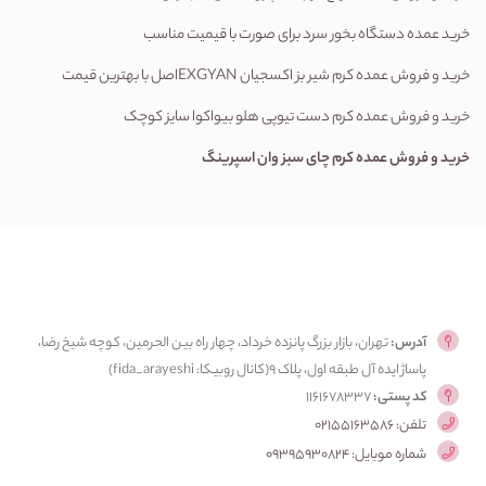
خرید عمده دستگاه بخور سرد برای صورت با قیمیت مناسب
خرید و فروش عمده کرم شیر بز اکسجیان EXGYANاصل با بهترین قیمت
خرید و فروش عمده
کرم دست تیوپی هلو بیواکوا سایز کوچک
خرید و فروش عمده کرم چای سبز وان اسپرینگ
آدرس:
تهران، بازار بزرگ پانزده خرداد، چهار راه بین الحرمین، کوچه شیخ رضا،
پاساژ ایده آل طبقه اول، پلاک ۹(کانال روبیکا: fida_arayeshi)
کد پستی:
1161678337
تلفن: 02155163586
شماره موبایل: 09395930824