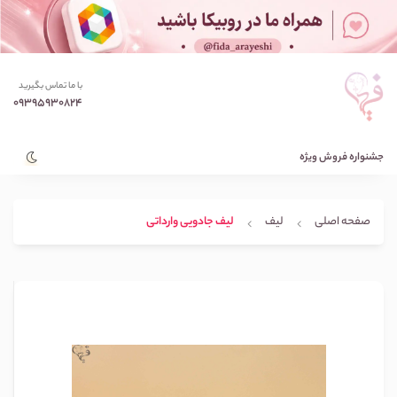
با ما تماس بگیرید
09395930824
جشنواره فروش ویژه
صفحه اصلی
لیف
لیف جادویی وارداتی