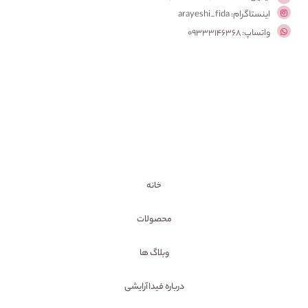
اینستاگرام: arayeshi_fida
واتساپ: 09333146368
خانه
محصولات
وبلاگ ها
درباره فیداآرایشی