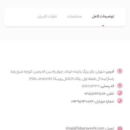
توضیحات کامل
مشخصات
نظرات کاربران
آدرس:
تهران، بازار بزرگ پانزده خرداد، چهار راه بین الحرمین، کوچه شیخ رضا،
پاساژ ایده آل طبقه اول، پلاک ۹(کانال روبیکا: fida_arayeshi)
کد پستی:
1161678337
تلفن: 02155163586
شماره موبایل: 09395930824
ایمیل: shop@fidaarayeshi.com