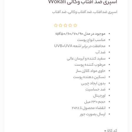
اسپری ضد آفتاب وکالی Wokali
اسپری ضدافتاب، ضد آفتاب وکالی، ضد آفتاب
موجود در مدل spf50/60/70/90
مناسب انواع پوست
محافظت در برابر اشعه UVB+UVA
ضد آب
سفید کننده و آبرسان عالی
مرطوب کننده پوست
حاوی مواد کلاژن ساز
تسکین دهنده پوست
بدون ایجاد چربی
ضد حساسیت
اورجینال
حجم 230 میل
انقضاء محصول تا 2028
ارسال بصورت جور
کد کالا:
0