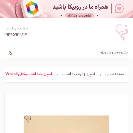
با ما تماس بگیرید
09395930824
جشنواره فروش ویژه
صفحه اصلی
اسپری | کرم ضد آفتاب
اسپری ضد آفتاب وکالی Wokali