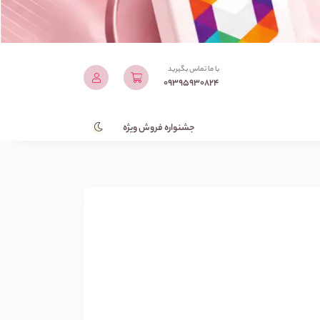
با ما تماس بگیرید
09395930824
جشنواره فروش ویژه