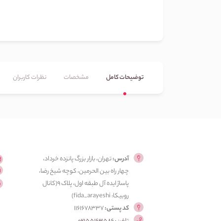
توضیحات کامل
مشخصات
نظرات کاربران
آدرس:
تهران، بازار بزرگ پانزده خرداد،
چهار راه بین الحرمین، کوچه شیخ رضا،
پاساژ ایده آل طبقه اول، پلاک ۹(کانال
روبیکا: fida_arayeshi)
کد پستی:
1161678337