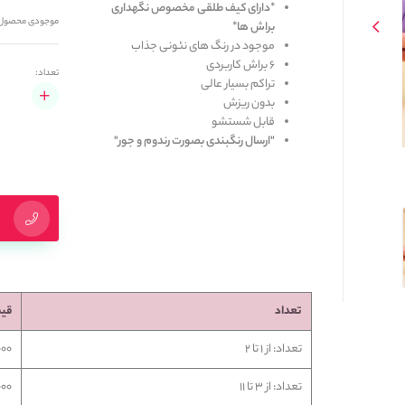
*دارای کیف طلقی مخصوص نگهداری
موجودی محصول
براش ها*
موجود در رنگ های نئونی جذاب
6 براش کاربردی
تعداد:
تراکم بسیار عالی
بدون ریزش
قابل شستشو
"ارسال رنگبندی بصورت رندوم و جور"
تعداد
قی
تعداد: از 1 تا 2
5,000
تعداد: از 3 تا 11
0,000