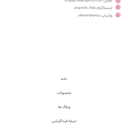
ایمیل: shop@fidaarayeshi.com
اینستاگرام: arayeshi_fida
واتساپ: 09333146368
خانه
محصولات
وبلاگ ها
درباره فیداآرایشی