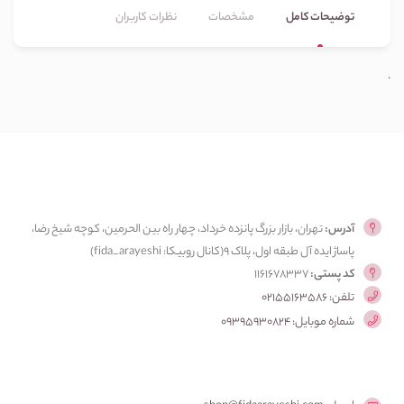
توضیحات کامل
مشخصات
نظرات کاربران
.
آدرس:
تهران، بازار بزرگ پانزده خرداد، چهار راه بین الحرمین، کوچه شیخ رضا،
پاساژ ایده آل طبقه اول، پلاک ۹(کانال روبیکا: fida_arayeshi)
کد پستی:
1161678337
تلفن: 02155163586
شماره موبایل: 09395930824