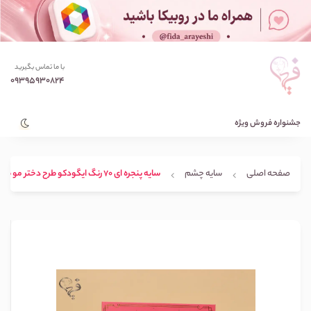
با ما تماس بگیرید
09395930824
جشنواره فروش ویژه
صفحه اصلی
سایه چشم
سایه پنجره ای 70 رنگ ایگودکو طرح دختر مو طلایی IGOODCO