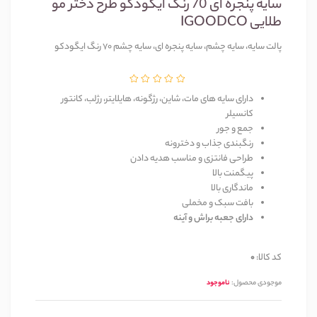
سایه پنجره ای 70 رنگ ایگودکو طرح دختر مو
طلایی IGOODCO
پالت سایه، سایه چشم، سایه پنجره ای، سایه چشم 70 رنگ ایگودکو
دارای سایه های مات، شاین، رژگونه، هایلایتر، رژلب، کانتور
کانسیلر
جمع و جور
رنگبندی جذاب و دخترونه
طراحی فانتزی و مناسب هدیه دادن
پیگمنت بالا
ماندگاری بالا
بافت سبک و مخملی
دارای جعبه براش و آینه
کد کالا:
0
موجودی محصول:
ناموجود