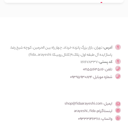
آدرس:
تهران، بازار بزرگ پانزده خرداد، چهار راه بین الحرمین، کوچه شیخ رضا،
پاساژ ایده آل طبقه اول، پلاک ۹(کانال روبیکا: fida_arayeshi)
کد پستی:
1161678337
تلفن: 02155163586
شماره موبایل: 09395930824
ایمیل: shop@fidaarayeshi.com
اینستاگرام: arayeshi_fida
واتساپ: 09333146368