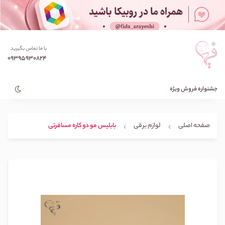
با ما تماس بگیرید
09395930824
جشنواره فروش ویژه
صفحه اصلی
لوازم برقی
بابلیس مو دو کاره مسافرتی