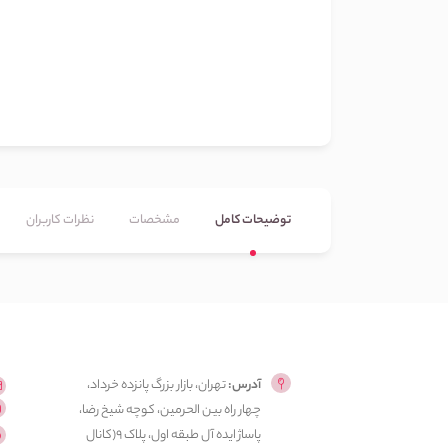
توضیحات کامل
مشخصات
نظرات کاربران
آدرس:
تهران، بازار بزرگ پانزده خرداد،
چهار راه بین الحرمین، کوچه شیخ رضا،
پاساژ ایده آل طبقه اول، پلاک ۹(کانال