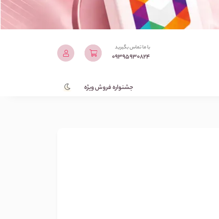
با ما تماس بگیرید
09395930824
جشنواره فروش ویژه