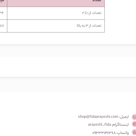
تعداد
قی
تعداد: از 1 تا 2
,834
تعداد: از 3 به بالا
,387
ایمیل: shop@fidaarayeshi.com
اینستاگرام: arayeshi_fida
واتساپ: 09333146368