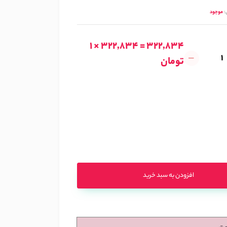
:
موجود
1 × 322,834 = 322,834
تومان
افزودن به سبد خرید