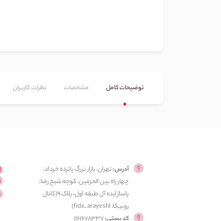
توضیحات کامل
مشخصات
نظرات کاربران
آدرس:
تهران، بازار بزرگ پانزده خرداد،
چهار راه بین الحرمین، کوچه شیخ رضا،
پاساژ ایده آل طبقه اول، پلاک ۹(کانال
روبیکا: fida_arayeshi)
کد پستی:
1161678337