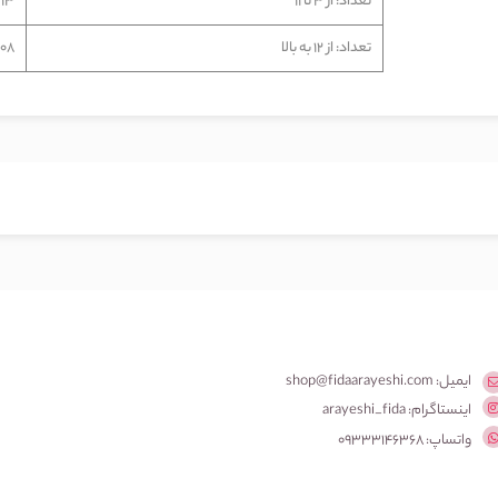
تعداد: از 3 تا 11
,413
تعداد: از 12 به بالا
6,108
ایمیل: shop@fidaarayeshi.com
اینستاگرام: arayeshi_fida
واتساپ: 09333146368