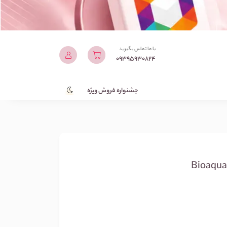
با ما تماس بگیرید
09395930824
جشنواره فروش ویژه