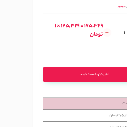
:
موجود
1 × 175,329 = 175,329
تومان
افزودن به سبد خرید
مت
175 تومان