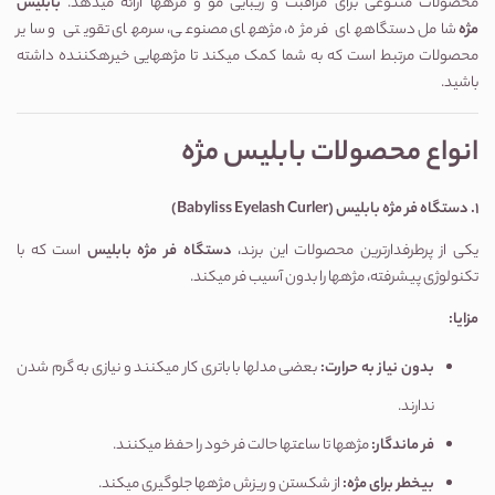
محصولات متنوعی برای مراقبت و زیبایی مو و مژهها ارائه میدهد.
بابلیس
مژه
شامل دستگاههای فر مژه، مژههای مصنوعی، سرمهای تقویتی و سایر
محصولات مرتبط است که به شما کمک میکند تا مژههایی خیرهکننده داشته
باشید.
انواع محصولات بابلیس مژه
1.
دستگاه فر مژه بابلیس
(Babyliss Eyelash Curler)
یکی از پرطرفدارترین محصولات این برند،
دستگاه فر مژه بابلیس
است که با
تکنولوژی پیشرفته، مژهها را بدون آسیب فر میکند.
مزایا
:
بدون نیاز به حرارت
:
بعضی مدلها با باتری کار میکنند و نیازی به گرم شدن
ندارند.
فر ماندگار
:
مژهها تا ساعتها حالت فر خود را حفظ میکنند.
بیخطر برای مژه
:
از شکستن و ریزش مژهها جلوگیری میکند.