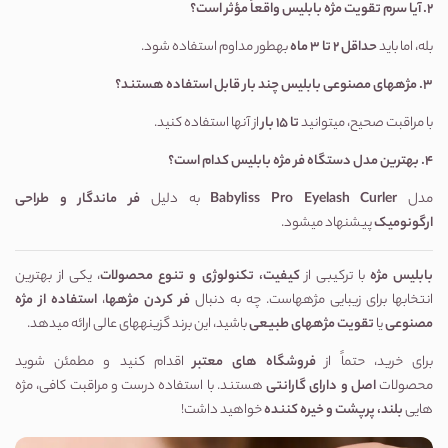
2.
آیا سرم تقویت مژه بابلیس واقعاً مؤثر است؟
بله، اما باید
حداقل
۲
تا
۳
ماه
بهطور مداوم استفاده شود.
3.
مژههای مصنوعی بابلیس چند بار قابل استفاده هستند؟
با مراقبت صحیح، میتوانید
تا
۱۵
بار
از آنها استفاده کنید.
4.
بهترین مدل دستگاه فر مژه بابلیس کدام است؟
مدل
Babyliss Pro Eyelash Curler
به دلیل
فر ماندگار و طراحی
ارگونومیک
پیشنهاد میشود.
بابلیس مژه
با ترکیبی از
کیفیت، تکنولوژی و تنوع محصولات
، یکی از بهترین
انتخابها برای زیبایی مژههاست. چه به دنبال
فر کردن مژهها
،
استفاده از مژه
مصنوعی
یا
تقویت مژههای طبیعی
باشید، این برند گزینههای عالی ارائه میدهد.
برای خرید، حتماً از
فروشگاه های معتبر
اقدام کنید و مطمئن شوید
محصولات
اصل و دارای گارانتی
هستند. با استفاده درست و مراقبت کافی، مژه
هایی
بلند، پرپشت و خیره کننده
خواهید داشت!