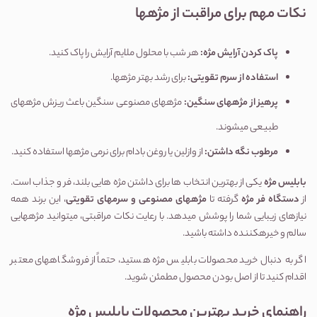
نکات مهم برای مراقبت از مژهها
پاک کردن آرایش مژه
:
هر شب با محلول ملایم آرایش را پاک کنید.
استفاده از سرم تقویتی
:
برای رشد بهتر مژهها.
پرهیز از مژههای سنگین
:
مژههای مصنوعی سنگین باعث ریزش مژههای
طبیعی میشوند.
مرطوب نگه داشتن
:
از وازلین یا روغن بادام برای نرمی مژهها استفاده کنید.
بابلیس مژه
یکی از بهترین انتخاب ها برای داشتن مژه هایی بلند، فر و جذاب است.
از
دستگاه فر مژه
گرفته تا
مژههای مصنوعی و سرمهای تقویتی
، این برند همه
نیازهای زیبایی شما را پوشش میدهد. با رعایت نکات مراقبتی، میتوانید مژههایی
سالم و خیرهکننده داشته باشید.
اگر به دنبال خرید محصولات بابلیس مژه هستید، حتماً از فروشگاههای معتبر
اقدام کنید تا از اصل بودن محصول مطمئن شوید.
راهنمای
خرید بهترین محصولات بابلیس مژه