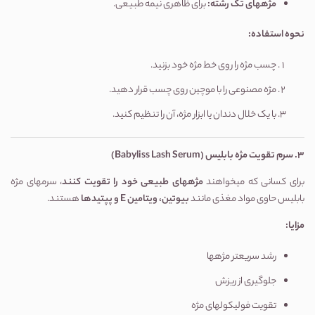
مژههای تک رشته
:
برای ظاهری نیمه طبیعی.
نحوه استفاده
:
چسب مژه را روی خط مژه خود بزنید.
مژه مصنوعی را با موچین روی چسب قرار دهید.
با یک خلال دندان یا ابزار مژه، آن را تنظیم کنید.
3.
سرم تقویت مژه بابلیس
(Babyliss Lash Serum)
برای کسانی که میخواهند
مژههای طبیعی خود را تقویت کنند
، سرمهای مژه
بابلیس حاوی مواد مغذی مانند
بیوتین، ویتامین
E
و پپتیدها
هستند.
مزایا
:
رشد سریعتر مژهها
جلوگیری از ریزش
تقویت فولیکولهای مژه