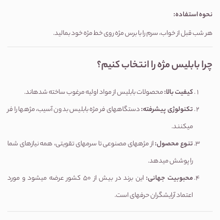
نحوه استفاده
:
هر شب قبل از خواب، سرم را با برس مژه روی خط مژه خود بمالید.
چرا
بابلیس مژه
را انتخاب کنیم؟
کیفیت بالا
:
محصولات بابلیس از مواد اولیه مرغوب ساخته شدهاند.
تکنولوژی پیشرفته
:
دستگاههای فر مژه بابلیس بدون آسیب، مژهها را فر
میکنند.
تنوع محصول
:
از مژههای مصنوعی تا سرمهای تقویتی، همه نیازهای شما
را پوشش میدهد.
محبوبیت جهانی
:
این برند در بیش از 50 کشور عرضه میشود و مورد
اعتماد آرایشگران حرفهای است.