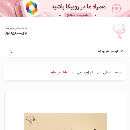
با ما تماس بگیرید
09395930824
جشنواره فروش ویژه
صفحه اصلی
لوازم برقی
بابلیس مژه