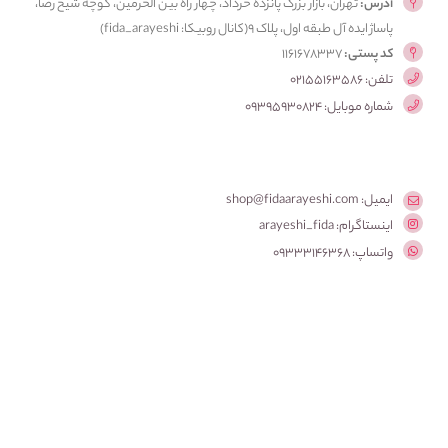
آدرس:
تهران، بازار بزرگ پانزده خرداد، چهار راه بین الحرمین، کوچه شیخ رضا،
پاساژ ایده آل طبقه اول، پلاک ۹(کانال روبیکا: fida_arayeshi)
کد پستی:
1161678337
تلفن: 02155163586
شماره موبایل: 09395930824
ایمیل: shop@fidaarayeshi.com
اینستاگرام: arayeshi_fida
واتساپ: 09333146368