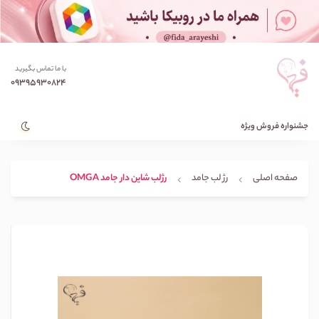
با ما تماس بگیرید
09395930824
جشنواره فروش ویژه
صفحه اصلی
رژ لب جامد
رژلب شاین دار جامد OMGA