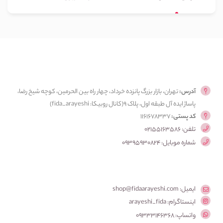
آدرس:
تهران، بازار بزرگ پانزده خرداد، چهار راه بین الحرمین، کوچه شیخ رضا،
پاساژ ایده آل طبقه اول، پلاک ۹(کانال روبیکا: fida_arayeshi)
کد پستی:
1161678337
تلفن: 02155163586
شماره موبایل: 09395930824
ایمیل: shop@fidaarayeshi.com
اینستاگرام: arayeshi_fida
واتساپ: 09333146368