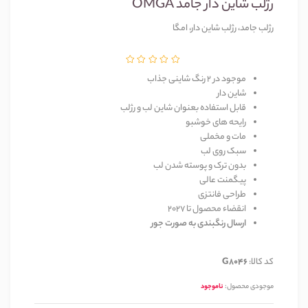
رژلب شاین دار جامد OMGA
رژلب جامد، رژلب شاین دار، امگا
موجود در 2 رنگ شاینی جذاب
شاین دار
قابل استفاده بعنوان شاین لب و رژلب
رایحه های خوشبو
مات و مخملی
سبک روی لب
بدون ترک و پوسته شدن لب
پیگمنت عالی
طراحی فانتزی
انقضاء محصول تا 2027
ارسال رنگبندی به صورت جور
کد کالا:
G8046
موجودی محصول:
ناموجود