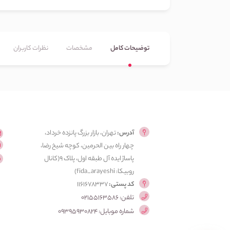
توضیحات کامل
مشخصات
نظرات کاربران
آدرس:
تهران، بازار بزرگ پانزده خرداد،
چهار راه بین الحرمین، کوچه شیخ رضا،
پاساژ ایده آل طبقه اول، پلاک ۹(کانال
روبیکا: fida_arayeshi)
کد پستی:
1161678337
تلفن: 02155163586
شماره موبایل: 09395930824