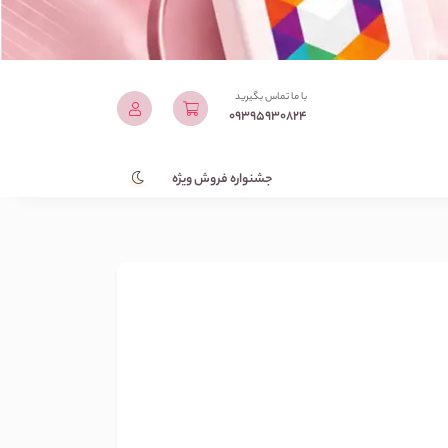
با ما تماس بگیرید
09395930824
جشنواره فروش ویژه