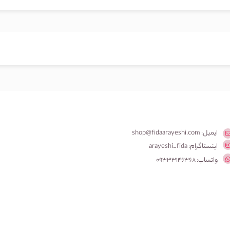
ایمیل: shop@fidaarayeshi.com
اینستاگرام: arayeshi_fida
واتساپ: 09333146368