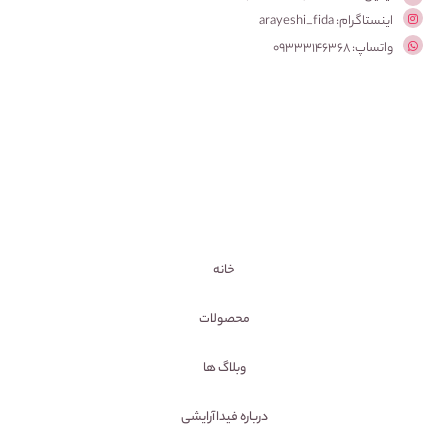
اینستاگرام: arayeshi_fida
واتساپ: 09333146368
خانه
محصولات
وبلاگ ها
درباره فیداآرایشی