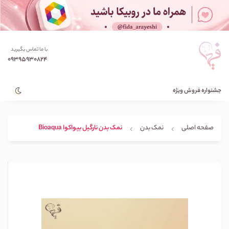
با ما تماس بگیرید
09395930824
جشنواره فروش ویژه
صفحه اصلی
نمک بدن
نمک بدن نارگیل بیواکوا Bioaqua