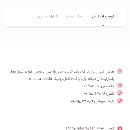
توضیحات کامل
مشخصات
نظرات کاربران
آدرس:
تهران، بازار بزرگ پانزده خرداد، چهار راه بین الحرمین، کوچه شیخ رضا،
پاساژ ایده آل طبقه اول، پلاک ۹(کانال روبیکا: fida_arayeshi)
کد پستی:
1161678337
تلفن: 02155163586
شماره موبایل: 09395930824
ایمیل: shop@fidaarayeshi.com