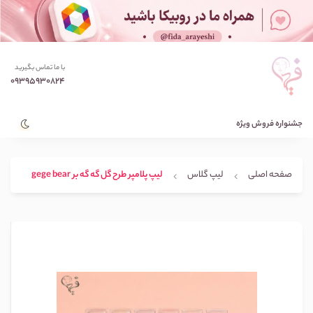
با ما تماس بگیرید
09395930824
جشنواره فروش ویژه
صفحه اصلی
لیپ گلاس
لیپ پلامپر طرح گل گه گه بر gege bear