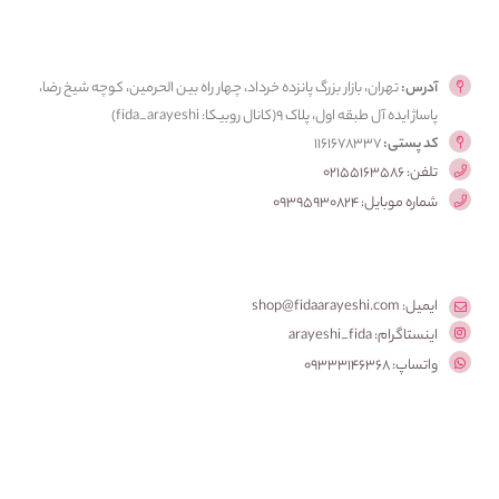
آدرس:
تهران، بازار بزرگ پانزده خرداد، چهار راه بین الحرمین، کوچه شیخ رضا،
پاساژ ایده آل طبقه اول، پلاک ۹(کانال روبیکا: fida_arayeshi)
کد پستی:
1161678337
تلفن: 02155163586
شماره موبایل: 09395930824
ایمیل: shop@fidaarayeshi.com
اینستاگرام: arayeshi_fida
واتساپ: 09333146368