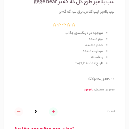
لیپ پلامپر طرح گل گه گه بر gege bear
لیپ پلامپر، لیپ گلاس، برق لب، گه گه بر
موجود در 6 رنگبندی جذاب
نرم کننده
حجم دهنده
مرطوب کننده
ویتامینه
تاریخ انقضاء تا 2028
کد کالا:
GX1030_1
موجودی محصول:
ناموجود
تعداد: