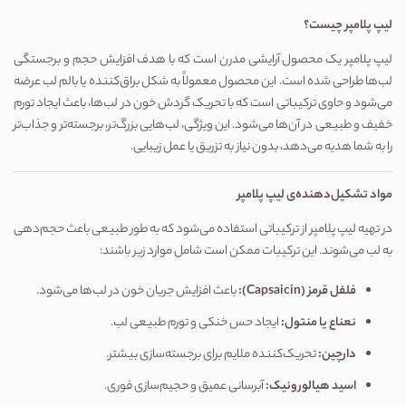
لیپ پلامپر چیست؟
لیپ پلامپر یک محصول آرایشی مدرن است که با هدف افزایش حجم و برجستگی
لب‌ها طراحی شده است. این محصول معمولاً به شکل براق‌کننده یا بالم لب عرضه
می‌شود و حاوی ترکیباتی است که با تحریک گردش خون در لب‌ها، باعث ایجاد تورم
خفیف و طبیعی در آن‌ها می‌شود. این ویژگی، لب‌هایی بزرگ‌تر، برجسته‌تر و جذاب‌تر
را به شما هدیه می‌دهد، بدون نیاز به تزریق یا عمل زیبایی.
مواد تشکیل‌دهنده‌ی لیپ پلامپر
در تهیه لیپ پلامپر از ترکیباتی استفاده می‌شود که به طور طبیعی باعث حجم‌دهی
به لب می‌شوند. این ترکیبات ممکن است شامل موارد زیر باشند:
فلفل قرمز
(Capsaicin):
باعث افزایش جریان خون در لب‌ها می‌شود.
نعناع یا منتول
:
ایجاد حس خنکی و تورم طبیعی لب.
دارچین
:
تحریک‌کننده ملایم برای برجسته‌سازی بیشتر.
اسید هیالورونیک
:
آبرسانی عمیق و حجیم‌سازی فوری.