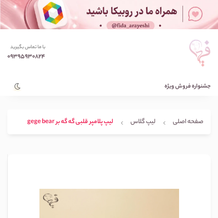
با ما تماس بگیرید
09395930824
جشنواره فروش ویژه
صفحه اصلی
لیپ گلاس
لیپ پلامپر قلبی گه گه بر gege bear