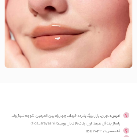
آدرس:
تهران، بازار بزرگ پانزده خرداد، چهار راه بین الحرمین، کوچه شیخ رضا،
پاساژ ایده آل طبقه اول، پلاک ۹(کانال روبیکا: fida_arayeshi)
کد پستی:
1161678337