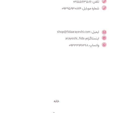
تلفن: 02155163586
شماره موبایل: 09395930824
ایمیل: shop@fidaarayeshi.com
اینستاگرام: arayeshi_fida
واتساپ: 09333146368
خانه