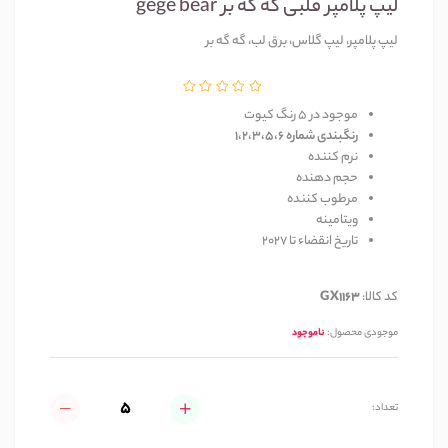
لیپ پلامپر قلبی گه گه بر gege bear
لیپ پلامپر، لیپ گلاس، برق لب، گه گه بر
موجود در 5 رنگ کیوت
رنگبندی شماره 1،2،3،5،6
نرم کننده
حجم دهنده
مرطوب کننده
ویتامینه
تاریخ انقضاء تا 2027
کد کالا:
GX1163
موجودی محصول:
ناموجود
تعداد: