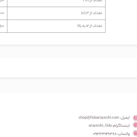
تعداد: از 1 تا 2
2,250
تعداد: از 3 تا 11
6,500
تعداد: از 12 به بالا
1,250
ایمیل: shop@fidaarayeshi.com
اینستاگرام: arayeshi_fida
واتساپ: 09333146368