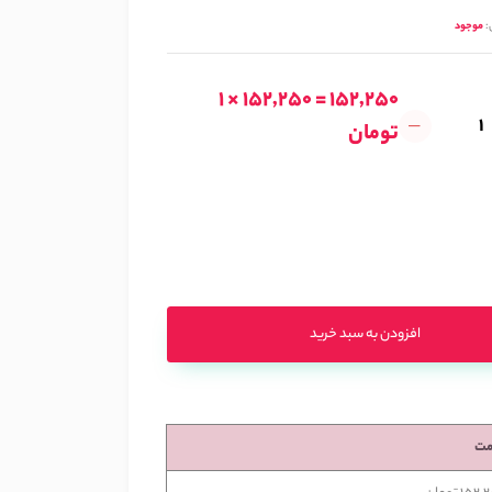
:
موجود
1 × 152,250 = 152,250
تومان
افزودن به سبد خرید
مت