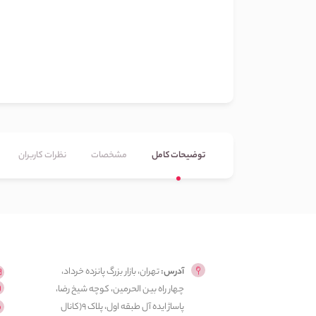
توضیحات کامل
مشخصات
نظرات کاربران
آدرس:
تهران، بازار بزرگ پانزده خرداد،
چهار راه بین الحرمین، کوچه شیخ رضا،
پاساژ ایده آل طبقه اول، پلاک ۹(کانال