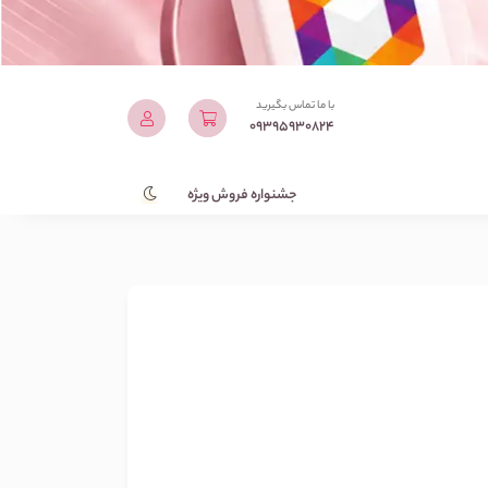
با ما تماس بگیرید
09395930824
جشنواره فروش ویژه