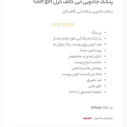
پنکک جادویی آبی گالف گرل Gulf girl
پنکک جادویی، پنکک آبی، گالف گرل
بی رنگ
در ابتدا یه رنگ آبی طور داره و بعد از
فید کردن روی پوست، رنگ نچرال به
پوستتون میده
دارای آینه و پد مخصوص
مناسب انواع پوست
پوشش مات و مخملی
صاف و یکدست کردن پوست
ضد تعریق
کاور عالی
انقضاء محصول تا 2027
کد کالا:
GP993
موجودی محصول:
ناموجود