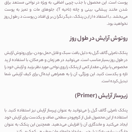
پوست است. این محصول با جذب چربی اضافی، به ویژه در نواحی مستعد براق 
شدن مانند پیشانی، بینی و چانه (ناحیه T)، جلوهای مات و تمیز به پوست 
می‌بخشد. با استفاده از این پنکک، دیگر نگران برق افتادن پوست در طول روز 
نخواهید بود.
روتوش آرایش در طول روز
پنکک نامرئی گالف گرل به دلیل بافت سبک و قابل حمل بودن، برای روتوش آرایش 
در طول روز بسیار مناسب است. می‌توانید در هر زمان و هر مکان، با استفاده از پد 
مخصوص یا براش، مقدار کمی از پنکک را روی نواحی مورد نظر بزنید و آرایش خود را 
تازه و یکدست کنید. این ویژگی، آن را به همراهی ایده‌آل برای کیف آرایشی شما 
تبدیل کرده است.
زیرساز آرایش (Primer)
پنکک نامرئی گالف گرل را می‌توانید به عنوان زیرساز آرایش نیز استفاده کنید. با 
استفاده از این محصول قبل از کرم‌پودر، سطحی صاف و یکدست برای آرایش خود 
ایجاد می‌کنید و ماندگاری آن را افزایش می‌دهید. همچنین این پنکک به عنوان 
جایگزین پرایمر، به کنترل چربی و ایجاد جلوه‌ای مات و طبیعی کمک می‌کند.