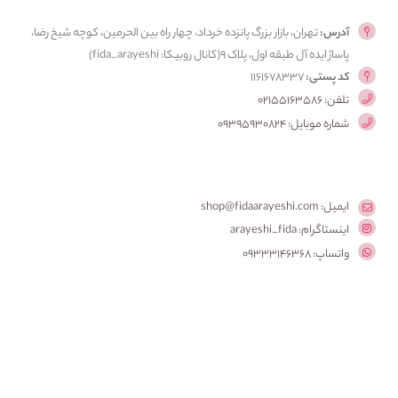
آدرس:
تهران، بازار بزرگ پانزده خرداد، چهار راه بین الحرمین، کوچه شیخ رضا،
پاساژ ایده آل طبقه اول، پلاک ۹(کانال روبیکا: fida_arayeshi)
کد پستی:
1161678337
تلفن: 02155163586
شماره موبایل: 09395930824
ایمیل: shop@fidaarayeshi.com
اینستاگرام: arayeshi_fida
واتساپ: 09333146368