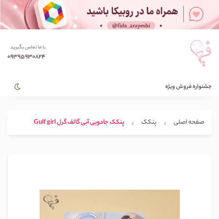
با ما تماس بگیرید
09395930824
جشنواره فروش ویژه
صفحه اصلی
پنکک
پنکک جادویی آبی گالف گرل Gulf girl