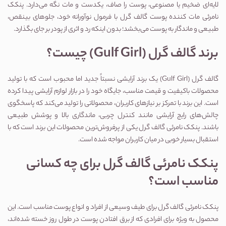
لایه‌ای ضخیم یا مصنوعی، پوست را صاف، یکدست و مات نگه می‌دارد. پنکک 
نامرئی مات کننده پوست گالف گرل با فرمول نوآورانه خود، جلوهای بینقص، 
طبیعی و ماندگار به پوست می‌بخشد؛ بدون اینکه رد و اثری از پودر بر جای بگذارد.
برند گالف گرل (Gulf Girl) چیست؟
گالف گرل (Gulf Girl) یک برند آرایشی نسبتاً جدید اما محبوب است که با تولید 
محصولات باکیفیت و قیمت مناسب، جایگاه خود را در بازار لوازم آرایشی پیدا کرده 
است. این برند با تمرکز بر نیازهای کاربران، محصولاتی را تولید می‌کند که پاسخگوی 
چالش‌های رایج آرایشی مانند کنترل چربی، ماندگاری بالا و پوشش طبیعی 
باشند. پنکک نامرئی گالف گرل یکی از پرفروش‌ترین محصولات این برند است که با 
استقبال بسیار خوبی در میان کاربران مواجه شده است.
پنکک نامرئی گالف گرل برای چه کسانی 
مناسب است؟
پنکک نامرئی گالف گرل برای طیف وسیعی از افراد و انواع پوست مناسب است. این 
محصول به ویژه برای افرادی که از برق افتادن پوست در طول روز خسته شده‌اند، 