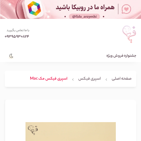
با ما تماس بگیرید
09395930824
جشنواره فروش ویژه
صفحه اصلی
اسپری فیکس
اسپری فیکس مک Mac