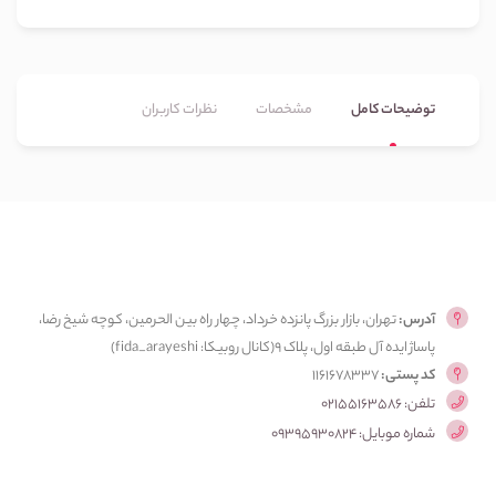
توضیحات کامل
مشخصات
نظرات کاربران
آدرس:
تهران، بازار بزرگ پانزده خرداد، چهار راه بین الحرمین، کوچه شیخ رضا،
پاساژ ایده آل طبقه اول، پلاک ۹(کانال روبیکا: fida_arayeshi)
کد پستی:
1161678337
تلفن: 02155163586
شماره موبایل: 09395930824