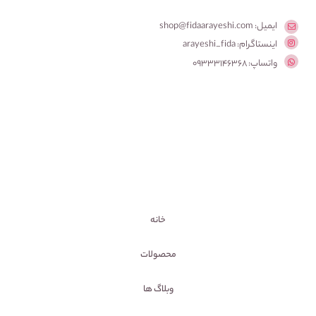
ایمیل: shop@fidaarayeshi.com
اینستاگرام: arayeshi_fida
واتساپ: 09333146368
خانه
محصولات
وبلاگ ها