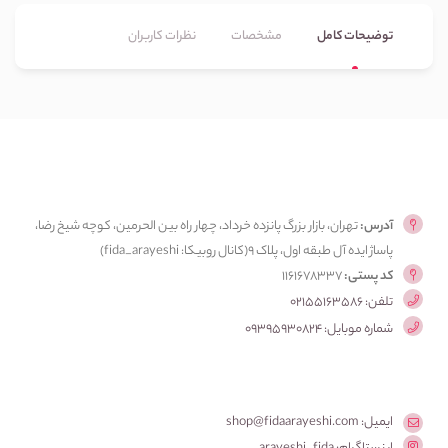
توضیحات کامل
مشخصات
نظرات کاربران
آدرس:
تهران، بازار بزرگ پانزده خرداد، چهار راه بین الحرمین، کوچه شیخ رضا،
پاساژ ایده آل طبقه اول، پلاک ۹(کانال روبیکا: fida_arayeshi)
کد پستی:
1161678337
تلفن: 02155163586
شماره موبایل: 09395930824
ایمیل: shop@fidaarayeshi.com