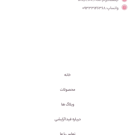
اینستاگرام: arayeshi_fida
واتساپ: 09333146368
خانه
محصولات
وبلاگ ها
درباره فیداآرایشی
تماس با ما