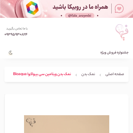
با ما تماس بگیرید
09395930824
جشنواره فروش ویژه
صفحه اصلی
نمک بدن
نمک بدن ویتامین سی بیواکوا Bioaqua