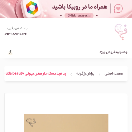
با ما تماس بگیرید
09395930824
جشنواره فروش ویژه
صفحه اصلی
براش رژگونه
پد فید دسته دار هدی بیوتی Huda beauty