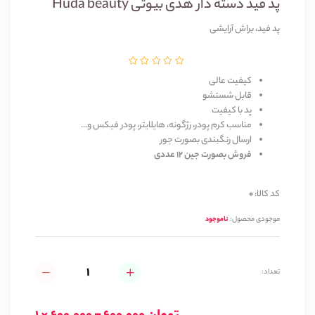
پد فید دسته دار هدی بیوتی Huda beauty
پد فید، براش آرایشی
کیفیت عالی
قابل شستشو
پد با کیفیت
مناسب کرم پودر، رژگونه، هایلایتر، پودر فیکس و...
ارسال رنگبندی بصورت جور
فروش بصورت جین 12 عددی
کد کالا:
0
موجودی محصول:
ناموجود
تعداد: