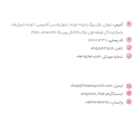
آدرس:
تهران، بازار بزرگ پانزده خرداد، چهار راه بین الحرمین، کوچه شیخ رضا،
پاساژ ایده آل طبقه اول، پلاک ۹(کانال روبیکا: fida_arayeshi)
کد پستی:
1161678337
تلفن: 02155163586
شماره موبایل: 09395930824
ایمیل: shop@fidaarayeshi.com
اینستاگرام: arayeshi_fida
واتساپ: 09333146368