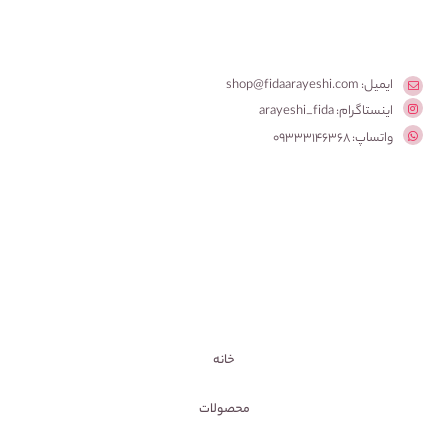
ایمیل: shop@fidaarayeshi.com
اینستاگرام: arayeshi_fida
واتساپ: 09333146368
خانه
محصولات