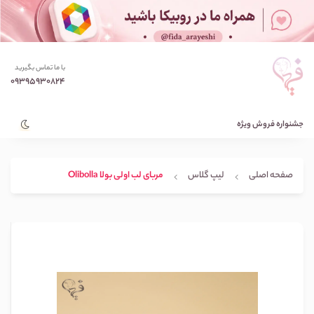
با ما تماس بگیرید
09395930824
جشنواره فروش ویژه
صفحه اصلی
لیپ گلاس
مربای لب اولی بولا Olibolla