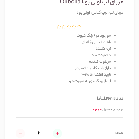
مربای لب اولی بولا Olibolla
مربای لب، لیپ گلاس، اولی بولا
موجود در 6 رنگ کیوت
بافت خیس و ژله ای
نرم کننده
حجم دهنده
مرطوب کننده
دارای اپلیکاتور مخصوص
تاریخ انقضاء تا 2028
ارسال رنگبندی به صورت جور
کد کالا:
LA_L262
موجودی محصول:
موجود
تعداد: