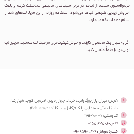
فرمولاسیون سبک، از لب‌ها در برابر آسیب‌های محیطی محافظت کرده و باعث
افزایش زیبایی طبیعی لب‌ها می‌شود. استفاده روزانه از این مربا، لب‌های شما را
سالم و جذاب نگه می‌دارد.
اگر به دنبال یک محصول کارآمد و خوش‌کیفیت برای مراقبت لب هستید، مربای لب
اولی بولا را حتماً امتحان کنید.
آدرس:
تهران، بازار بزرگ پانزده خرداد، چهار راه بین الحرمین، کوچه شیخ رضا،
پاساژ ایده آل طبقه اول، پلاک ۹(کانال روبیکا: fida_arayeshi)
کد پستی:
1161678337
تلفن: 02155163586
شماره موبایل: 09395930824