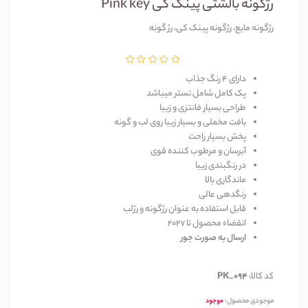
رژگونه بالشتی پینک کی Pink key
رژگونه مایع، رژگونه پینک کی، رژ گونه
دارای 4 رنگ جذاب
پک کامل شامل تستر میباشد
طراحی بسیار فانتزی و زیبا
بافت مخملی و بسیار زیبا روی لب و گونه
پخش بسیار راحت
آبرسان و مرطوب کننده قوی
در رنگبندی زیبا
ماندگاری بالا
رنگدهی عالی
قابل استفاده به عنوان رژگونه و رژلب
انقضاء محصول تا 2027
ارسال به صورت جور
کد کالا:
PK_094
موجودی محصول:
موجود