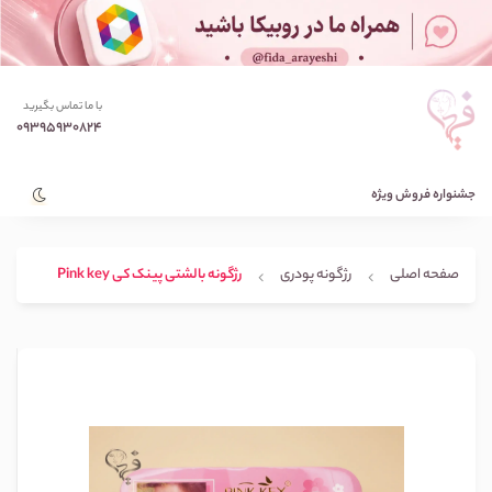
با ما تماس بگیرید
09395930824
جشنواره فروش ویژه
صفحه اصلی
رژگونه پودری
رژگونه بالشتی پینک کی Pink key