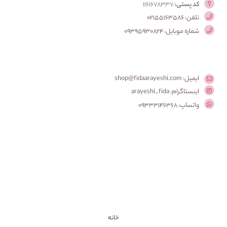
کد پستی:
1161678337
تلفن: 02155163586
شماره موبایل: 09395930824
ایمیل: shop@fidaarayeshi.com
اینستاگرام: arayeshi_fida
واتساپ: 09333146368
خانه