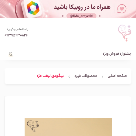
با ما تماس بگیرید
09395930824
جشنواره فروش ویژه
صفحه اصلی
محصولات غیره
بیگودی لیفت مژه