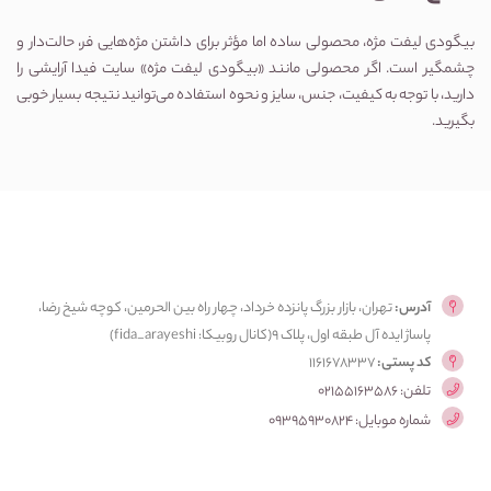
بیگودی لیفت مژه، محصولی ساده اما مؤثر برای داشتن مژه‌هایی فر، حالت‌دار و
چشمگیر است. اگر محصولی مانند «بیگودی لیفت مژه» سایت فیدا آرایشی را
دارید، با توجه به کیفیت، جنس، سایز و نحوه استفاده می‌توانید نتیجه بسیار خوبی
بگیرید.
آدرس:
تهران، بازار بزرگ پانزده خرداد، چهار راه بین الحرمین، کوچه شیخ رضا،
پاساژ ایده آل طبقه اول، پلاک ۹(کانال روبیکا: fida_arayeshi)
کد پستی:
1161678337
تلفن: 02155163586
شماره موبایل: 09395930824