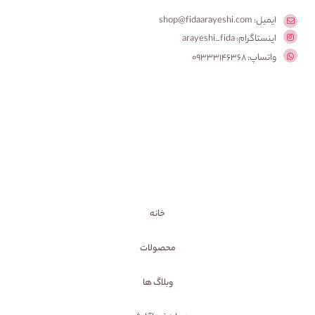
ایمیل: shop@fidaarayeshi.com
اینستاگرام: arayeshi_fida
واتساپ: 09333146368
خانه
محصولات
وبلاگ ها