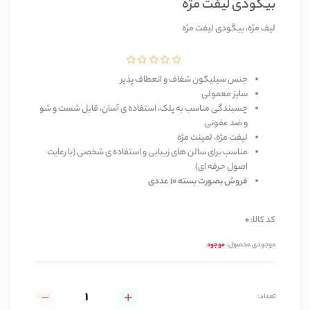
بیگودی لیفت مژه
لیف مژه، بیگودی لیفت مژه
جنس سیلیکون شفاف و انعطاف پذیر
سایز معمولی
چسبندگی مناسب به پلک، استفاده ی آسان، قابل شست و شو
و ضد عفونی
لیفت مژه، لمینت مژه
مناسب برای سالن های زیبایی و استفاده ی شخصی (با رعایت
اصول حرفه ای)
فروش بصورت بسته 10 عددی
کد کالا:
0
موجودی محصول:
موجود
تعداد: