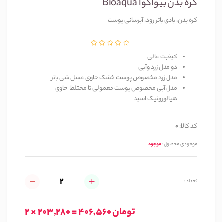
کره بدن بیواکوا Bioaqua
کره بدن، بادی باتر رود، آبرسانی پوست
کیفیت عالی
دو مدل زرد وآبی
مدل زرد مخصوص پوست خشک حاوی عسل شی باتر
مدل آبی مخصوص پوست معمولی تا مختلط حاوی
هیالورونیک اسید
کد کالا:
0
موجودی محصول:
موجود
تعداد:
2 × 203,280 = 406,560 تومان