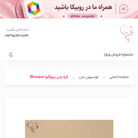
با ما تماس بگیرید
09395930824
جشنواره فروش ویژه
صفحه اصلی
لوسیون بدن
کره بدن بیواکوا Bioaqua