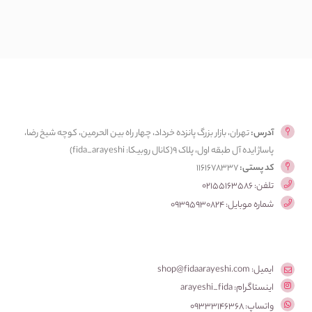
آدرس:
تهران، بازار بزرگ پانزده خرداد، چهار راه بین الحرمین، کوچه شیخ رضا،
پاساژ ایده آل طبقه اول، پلاک ۹(کانال روبیکا: fida_arayeshi)
کد پستی:
1161678337
تلفن: 02155163586
شماره موبایل: 09395930824
ایمیل: shop@fidaarayeshi.com
اینستاگرام: arayeshi_fida
واتساپ: 09333146368