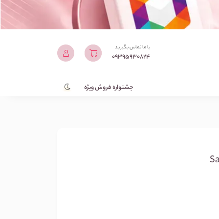
با ما تماس بگیرید
09395930824
جشنواره فروش ویژه