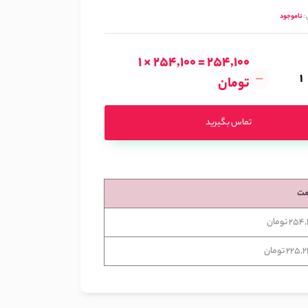
:
ناموجود
1 × 254,100 = 254,100
تومان
تماس بگیرید
مت
25 تومان
225 تومان