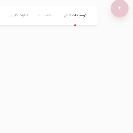
+
توضیحات کامل
مشخصات
نظرات کاربران
آدرس:
تهران، بازار بزرگ پانزده خرداد،
چهار راه بین الحرمین، کوچه شیخ رضا،
پاساژ ایده آل طبقه اول، پلاک ۹(کانال
روبیکا: fida_arayeshi)
کد پستی:
1161678337
تلفن: 02155163586
شماره موبایل: 09395930824
خانه
محصولات
وبل