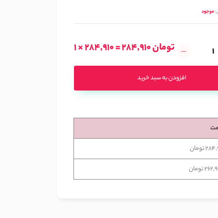
:
موجود
1 × 284,910 = 284,910 تومان
افزودن به سبد خرید
مت
28 تومان
26 تومان