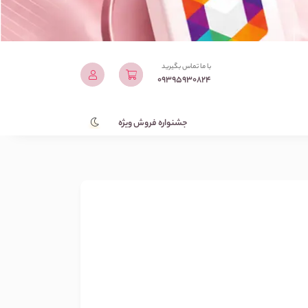
با ما تماس بگیرید
09395930824
جشنواره فروش ویژه