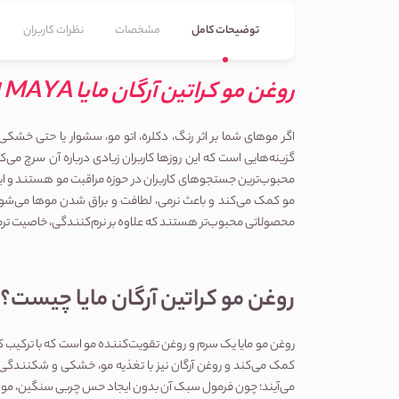
توضیحات کامل
مشخصات
نظرات کاربران
روغن مو کراتین آرگان مایا MAYA | احیا و تقویت موهای خشک و آسیب دیده
اگر موهای شما بر اثر رنگ، دکلره، اتو مو، سشوار یا حتی خشکی طبیعی آسیب دیده 
گزینه‌هایی است که این روزها کاربران زیادی درباره آن سرچ می‌کنند. عباراتی مثل 
مو کمک می‌کند و باعث نرمی، لطافت و براق شدن موها می‌شود. این محصول برای افرادی که موهای شکننده، وز، کدر و آسیب‌دیده دارند، انتخابی بسیار مناسب محسوب می‌شود. در دسته‌بندی 
محصولاتی محبوب‌تر هستند که علاوه بر نرم‌کنندگی، خاصیت ترمیم‌کنندگی و ضد وز نیز داشته باشند؛ دقیقاً همان ویژگی‌هایی که روغن مو مایا را به یک گزینه پرطرفدار تبدیل کرده است.
روغن مو کراتین آرگان مایا چیست؟
کمک می‌کند و روغن آرگان نیز با تغذیه مو، خشکی و شکنندگی را کاهش می‌دهد. بسیاری از کاربران هنگام جستجوی عباراتی مثل 
می‌آیند؛ چون فرمول سبک آن بدون ایجاد حس چربی سنگین، موها را نرم و خوش‌حالت می‌کند.