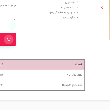
50 میل 
موجودی محصول
جذب سریع 
بدون چرب شدگی مو 
تقویت مو
تعداد:
تعداد
قی
تعداد: از 1 تا 2
4,910
تعداد: از 3 به بالا
2,994