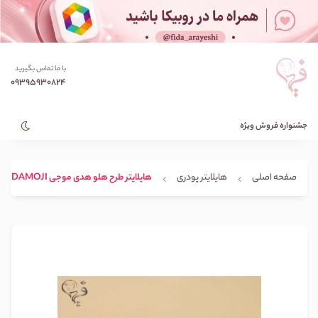
با ما تماس بگیرید
09395930824
جشنواره فروش ویژه
صفحه اصلی
هایلایتر پودری
هایلایتر طرح هلو هدی موجی HUDAMOJI