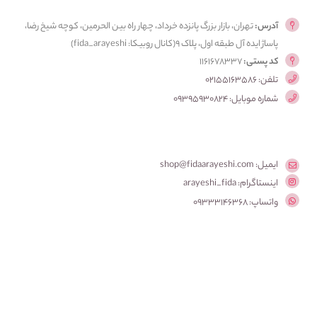
آدرس:
تهران، بازار بزرگ پانزده خرداد، چهار راه بین الحرمین، کوچه شیخ رضا،
پاساژ ایده آل طبقه اول، پلاک ۹(کانال روبیکا: fida_arayeshi)
کد پستی:
1161678337
تلفن: 02155163586
شماره موبایل: 09395930824
ایمیل: shop@fidaarayeshi.com
اینستاگرام: arayeshi_fida
واتساپ: 09333146368