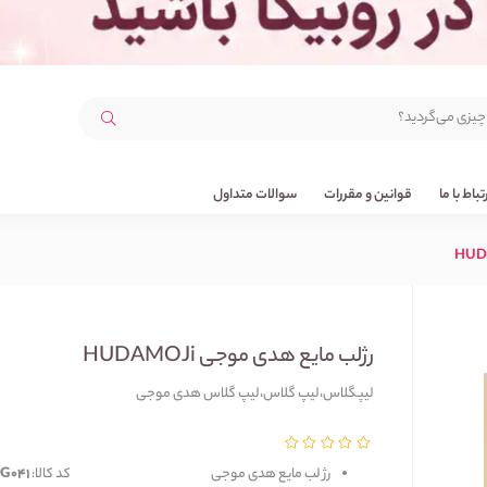
رتباط با ما
قوانین و مقررات
سوالات متداول
رژلب مایع هدی موجی HUDAMOJi
لیپگلاس،لیپ گلاس،لیپ گلاس هدی موجی
رژ لب مایع هدی موجی
کد کالا:
G041