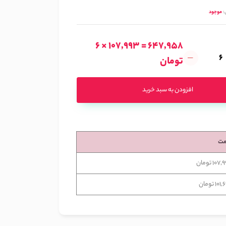
:
موجود
6 × 107,993 = 647,958
تومان
افزودن به سبد خرید
مت
10 تومان
10 تومان