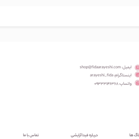
ایمیل: shop@fidaarayeshi.com
اینستاگرام: arayeshi_fida
واتساپ: 09333146368
اگ ها
درباره فیداآرایشی
تماس با ما