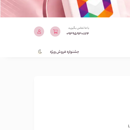
با ما تماس بگیرید
09395930824
جشنواره فروش ویژه
L