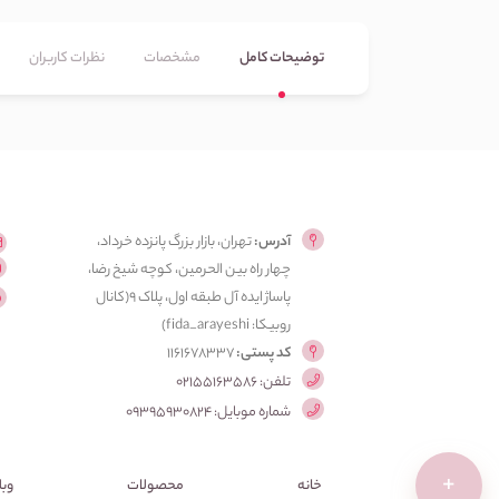
توضیحات کامل
مشخصات
نظرات کاربران
آدرس:
تهران، بازار بزرگ پانزده خرداد،
چهار راه بین الحرمین، کوچه شیخ رضا،
پاساژ ایده آل طبقه اول، پلاک ۹(کانال
روبیکا: fida_arayeshi)
کد پستی:
1161678337
تلفن: 02155163586
شماره موبایل: 09395930824
+
خانه
محصولات
وبل