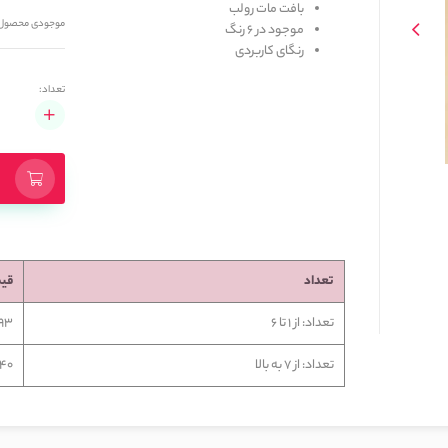
بافت مات رولب
موجودی محصول
موجود در 6 رنگ
رنگای کاربردی
تعداد:
تعداد
قی
تعداد: از 1 تا 6
7,993
تعداد: از 7 به بالا
1,640