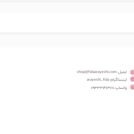
ایمیل: shop@fidaarayeshi.com
اینستاگرام: arayeshi_fida
واتساپ: 09333146368