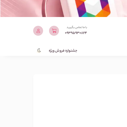
با ما تماس بگیرید
09395930824
جشنواره فروش ویژه