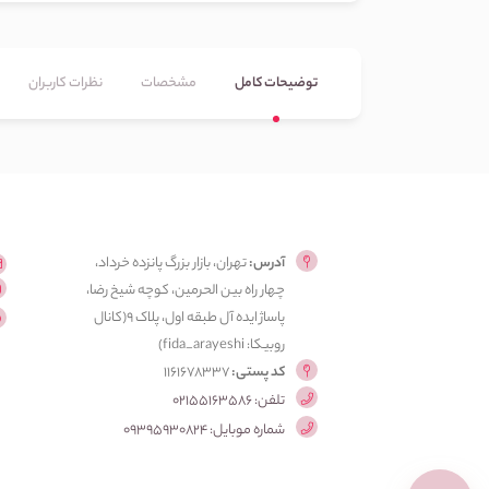
توضیحات کامل
مشخصات
نظرات کاربران
آدرس:
تهران، بازار بزرگ پانزده خرداد،
چهار راه بین الحرمین، کوچه شیخ رضا،
پاساژ ایده آل طبقه اول، پلاک ۹(کانال
روبیکا: fida_arayeshi)
کد پستی:
1161678337
تلفن: 02155163586
شماره موبایل: 09395930824