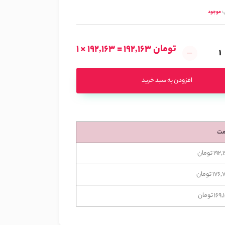
:
موجود
1 × 192,163 = 192,163 تومان
افزودن به سبد خرید
مت
19 تومان
17 تومان
16 تومان