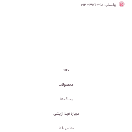
واتساپ: 09333146368
خانه
محصولات
وبلاگ ها
درباره فیداآرایشی
تماس با ما