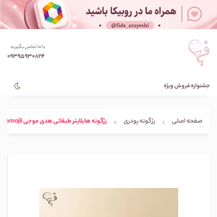
با ما تماس بگیرید
09395930824
جشنواره فروش ویژه
صفحه اصلی
رژگونه پودری
رژگونه هایلایتر طبقاتی هدی موجی Hudamojii