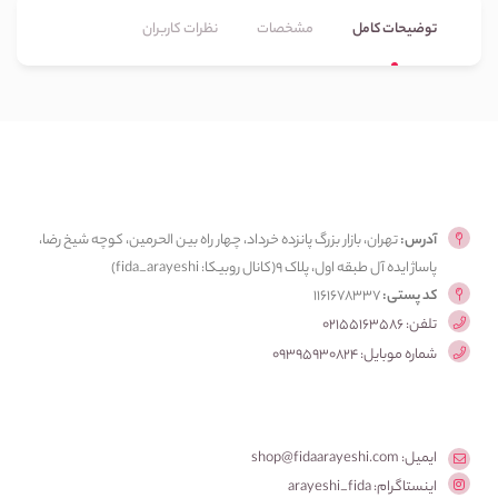
توضیحات کامل
مشخصات
نظرات کاربران
آدرس:
تهران، بازار بزرگ پانزده خرداد، چهار راه بین الحرمین، کوچه شیخ رضا،
پاساژ ایده آل طبقه اول، پلاک ۹(کانال روبیکا: fida_arayeshi)
کد پستی:
1161678337
تلفن: 02155163586
شماره موبایل: 09395930824
ایمیل: shop@fidaarayeshi.com
اینستاگرام: arayeshi_fida