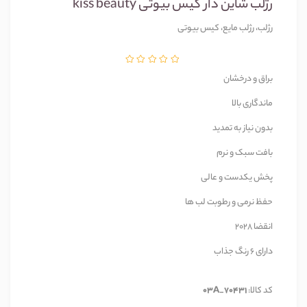
رژلب شاین دار کیس بیوتی kiss beauty
رژلب، رژلب مایع، کیس بیوتی
براق و درخشان
ماندگاری بالا
بدون نیاز به تمدید
بافت سبک و نرم
پخش یکدست و عالی
حفظ نرمی و رطوبت لب ها
انقضا 2028
دارای 6 رنگ جذاب
کد کالا:
03A_70431