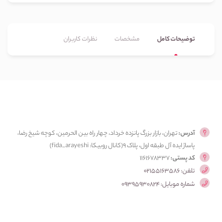
توضیحات کامل
مشخصات
نظرات کاربران
آدرس:
تهران، بازار بزرگ پانزده خرداد، چهار راه بین الحرمین، کوچه شیخ رضا،
پاساژ ایده آل طبقه اول، پلاک ۹(کانال روبیکا: fida_arayeshi)
کد پستی:
1161678337
تلفن: 02155163586
شماره موبایل: 09395930824