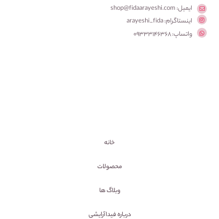
ایمیل: shop@fidaarayeshi.com
اینستاگرام: arayeshi_fida
واتساپ: 09333146368
خانه
محصولات
وبلاگ ها
درباره فیداآرایشی