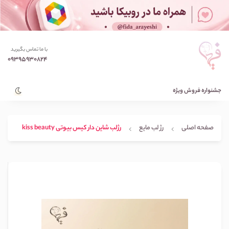
با ما تماس بگیرید
09395930824
جشنواره فروش ویژه
صفحه اصلی
رژ لب مایع
رژلب شاین دار کیس بیوتی kiss beauty