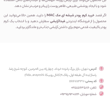
این محصول می‌تواند برای آرایش روزانه، مهمانی‌ها و میکاپ‌های کامل استفاده 
شود و با ایجاد پوششی طبیعی، ظاهر پوست را زیباتر و مرتب‌تر نشان دهد.
اگر قصد 
خرید کرم پودر شیشه ای مک MAC
 را دارید، همین حالا می‌توانید این 
محصول را از فروشگاه اینترنتی 
فیداآرایشی
 سفارش دهید و با انتخاب یک کرم 
پودر باکیفیت، قدمی مهم برای داشتن آرایشی جذاب‌تر و ماندگارتر بردارید.
آدرس:
تهران، بازار بزرگ پانزده خرداد، چهار راه بین الحرمین، کوچه شیخ رضا،
پاساژ ایده آل طبقه اول، پلاک ۹(کانال روبیکا: fida_arayeshi)
کد پستی:
1161678337
تلفن: 02155163586
شماره موبایل: 09395930824