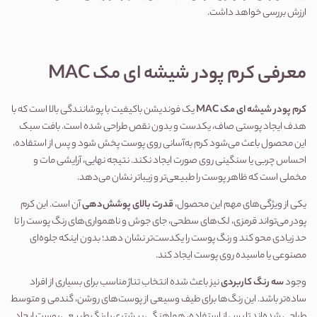
ارزش بررسی خواهد داشت.
معرفی کرم پودر شیشه ای مک MAC
کرم پودر شیشه ای مک MAC
 یک فوندیشن باکیفیت با پوشانندگی بالا است که با 
هدف ایجاد پوستی صاف، یکدست و بدون نقص طراحی شده است. بافت سبک 
این محصول باعث می‌شود کرم به‌آسانی روی پوست پخش شود و پس از استفاده، 
احساس چربی یا سنگینی روی صورت ایجاد نکند. نتیجه نهایی، آرایشی مات و 
مخملی است که ظاهر پوست را طبیعی‌تر و زیباتر نشان می‌دهد.
یکی از ویژگی‌های مهم این محصول، 
قدرت بالای پوشش‌دهی
 آن است. این کرم 
پودر می‌تواند قرمزی، لک‌های سطحی، جای جوش و ناهمواری‌های رنگ پوست را تا 
حد زیادی محو کند و رنگ پوست را یکدست‌تر نشان دهد؛ بدون اینکه جلوه‌ای 
مصنوعی یا ماسیده روی پوست ایجاد کند.
وجود 
سه رنگ کاربردی
 نیز باعث شده انتخاب تناژ مناسب برای بسیاری از افراد 
ساده‌تر باشد. این رنگ‌ها برای طیف وسیعی از پوست‌های روشن، گندمی و متوسط 
طراحی شده‌اند تا پس از استفاده، هماهنگی بیشتری با رنگ طبیعی پوست ایجاد 