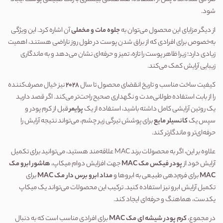
شود.
از دیگر مزایای این محصول می‌توان به 
جلوه مات و مخملی
 آن اشاره کرد. این ویژگی 
به‌خصوص برای افرادی که از براق شدن پوست در طول روز ناراضی هستند، اهمیت 
زیادی دارد؛ زیرا ظاهر پوست را تازه، تمیز و حرفه‌ای نشان می‌دهد و به ماندگاری 
زیبایی آرایش کمک می‌کند.
کیفیت ساخت مناسب و تاریخ انقضای محصول تا سال 
2028
 نیز خیال مصرف‌کننده 
را از بابت استفاده طولانی‌مدت و نگهداری صحیح راحت‌تر می‌کند. اگر قصد دارید 
یک روتین آرایشی کامل داشته باشید، استفاده از یک 
پرایمر
 قبل از کرم پودر و 
سپس یک 
کانسیلر مایع
 برای پوشش تیرگی زیر چشم، می‌تواند نتیجه آرایش را 
حرفه‌ای‌تر و ماندگارتر کند.
علاوه بر این، اگر به محصولات برند MAC علاقه‌مند هستید، می‌توانید برای تکمیل 
آرایش خود از 
پودر فیکس مک MAC
 جهت افزایش دوام میکاپ، 
هاشور ابرو مک 
MAC
 برای فرم‌دهی طبیعی به ابروها و 
مداد ابرو برس دار مک MAC
 برای 
تکمیل آرایش ابرو نیز استفاده کنید. ترکیب این محصولات می‌تواند یک میکاپ 
یکدست، هماهنگ و حرفه‌ای ایجاد کند.
در مجموع، 
کرم پودر شیشه ای مک MAC
 برای افرادی مناسب است که به دنبال 