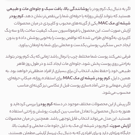
اگر به دنبال یک کرم پودر با 
پوشانندگی بالا، بافت سبک و جلوه‌ای مات و طبیعی
هستید که بتواند آرایش روزانه یا حرفه‌ای شما را بی‌نقص‌تر نشان دهد، 
کرم پودر 
شیشه ای مک MAC
 یکی از گزینه‌های محبوب و کاربردی در میان محصولات 
آرایش صورت است. این محصول با فرمولاسیون سبک، کیفیت ساخت بالا و سه رنگ 
کاربردی، به‌گونه‌ای طراحی شده که نواقص پوست را به‌خوبی پوشش داده و بدون 
ایجاد حس سنگینی، پوستی یکدست و مخملی برای شما به ارمغان بیاورد.
فرقی نمی‌کند پوست شما مختلط، چرب یا نرمال باشد؛ زمانی که یک کرم پودر بتواند 
به‌راحتی روی پوست پخش شود، جلوه‌ای مات ایجاد کند و در طول روز ظاهر 
طبیعی خود را حفظ نماید، انتخاب آن برای بسیاری از افراد منطقی‌تر خواهد بود. به 
همین دلیل، 
کرم پودر شیشه ای مک MAC
 برای استفاده روزانه، میکاپ حرفه‌ای، 
آرایش مهمانی و حتی آماده‌سازی پوست قبل از عکاسی نیز گزینه‌ای مناسب 
محسوب می‌شود.
اگر پیش از این محصولات مختلف موجود در دسته 
کرم پودر
 را بررسی کرده‌اید و 
هنوز به دنبال محصولی با تعادل مناسب بین کیفیت، پوشش و راحتی استفاده 
هستید، این مدل می‌تواند انتخاب قابل‌توجهی باشد. همچنین در میان محصولات 
آرایش صورت
، کرم پودر شیشه ای مک به دلیل جلوه مات مخملی و کیفیت بالا، 
جایگاه ویژه‌ای دارد و برای افرادی که به دنبال یک زیرساز آرایشی مطمئن هستند، 