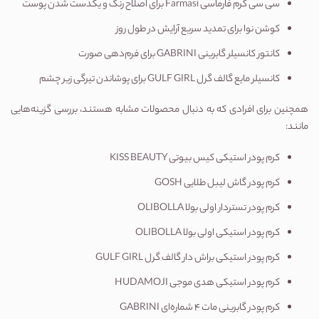
سی سی کرم فارماسی Farmasi
 برای اصلاح رنگ و یکدست شدن پوست
کوشن نوا
 برای تمدید سریع آرایش در طول روز
کانتور کانسیلر گابرینی GABRINI
 برای فرم‌دهی صورت
کانسیلر مایع گالف گرل GULF GIRL
 برای پوشاندن تیرگی زیر چشم
همچنین برای افرادی که به دنبال محصولات مشابه هستند، بررسی گزینه‌هایی 
مانند:
کرم پودر استیکی کیس بیوتی KISS BEAUTY
کرم پودر گاش لیبل طلایی GOSH
کرم پودر تستردار اولی بولا OLIBOLLA
کرم پودر استیکی اولی بولا OLIBOLLA
کرم پودر استیکی براش دار گالف گرل GULF GIRL
کرم پودر استیکی هدی موجی HUDAMOJI
کرم پودر گابرینی مات ۴ شماره‌ای GABRINI