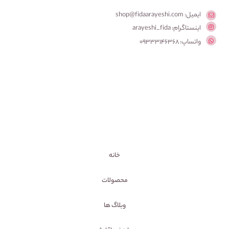
ایمیل: shop@fidaarayeshi.com
اینستاگرام: arayeshi_fida
واتساپ: 09333146368
خانه
محصولات
وبلاگ ها