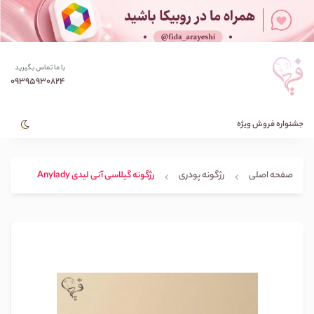
با ما تماس بگیرید
09395930824
جشنواره فروش ویژه
صفحه اصلی
رژگونه پودری
رژگونه گیلاسی آنی لیدی Anylady