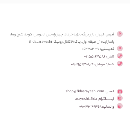
آدرس:
تهران، بازار بزرگ پانزده خرداد، چهار راه بین الحرمین، کوچه شیخ رضا،
پاساژ ایده آل طبقه اول، پلاک ۹(کانال روبیکا: fida_arayeshi)
کد پستی:
1161678337
تلفن: 02155163586
شماره موبایل: 09395930824
ایمیل: shop@fidaarayeshi.com
اینستاگرام: arayeshi_fida
واتساپ: 09333146368