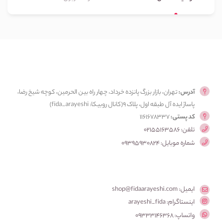
آدرس:
تهران، بازار بزرگ پانزده خرداد، چهار راه بین الحرمین، کوچه شیخ رضا،
پاساژ ایده آل طبقه اول، پلاک ۹(کانال روبیکا: fida_arayeshi)
کد پستی:
1161678337
تلفن: 02155163586
شماره موبایل: 09395930824
ایمیل: shop@fidaarayeshi.com
اینستاگرام: arayeshi_fida
واتساپ: 09333146368